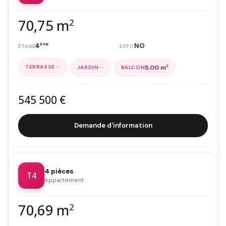
70,75 m
2
4
ème
NO
—
—
5,00 m
2
545 500 €
Demande d'information
4 pièces
T4
Appartement
70,69 m
2