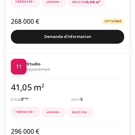
—
—
5,09 m
2
268 000 €
OPTIONNÉ
Demande d'information
Studio
T1
Appartement
41,05 m
2
3
ème
S
—
—
—
296 000 €