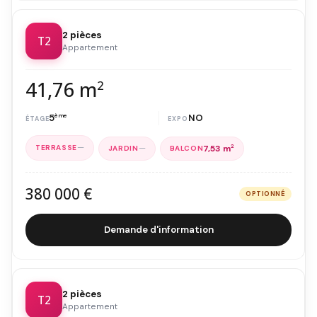
2 pièces
T2
Appartement
41,76 m
2
5
ème
NO
—
—
7,53 m
2
380 000 €
OPTIONNÉ
Demande d'information
2 pièces
T2
Appartement