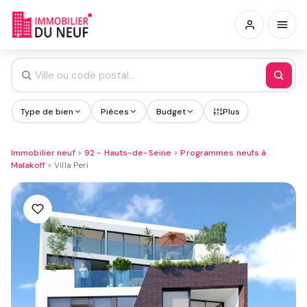
Type de bien
Pièces
Budget
Plus
Immobilier neuf
>
92 - Hauts-de-Seine
>
Programmes neufs à
Malakoff
>
Villa Peri