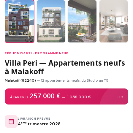
RÉF. IDN134821 · PROGRAMME NEUF
Villa Peri — Appartements neufs
à Malakoff
Malakoff (92240)
— 12 appartements neufs, du Studio au T5
257 000 €
→
1 059 000 €
À PARTIR DE
TTC
LIVRAISON PRÉVUE
4
ème
trimestre 2028