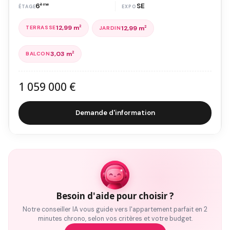
6
ème
SE
12,99 m
2
12,99 m
2
3,03 m
2
1 059 000 €
Demande d'information
Besoin d'aide pour choisir ?
Notre conseiller IA vous guide vers l'appartement parfait en 2
minutes chrono, selon vos critères et votre budget.