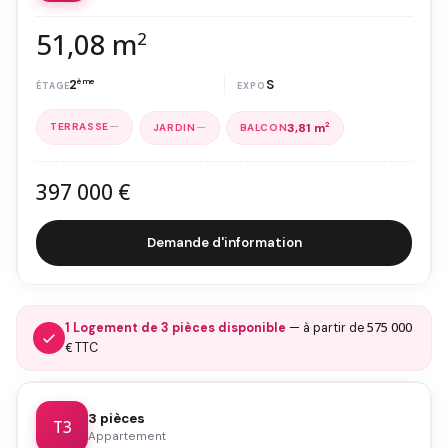
51,08 m
2
2
ème
S
—
—
3,81 m
2
397 000 €
Demande d'information
575 000
1 Logement de 3 pièces disponible
— à partir de
€
TTC
3 pièces
T3
Appartement