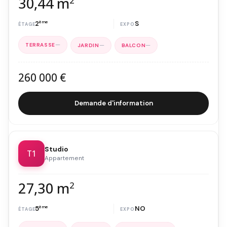
30,44 m
2
2
ème
S
—
—
—
260 000 €
Demande d'information
Studio
T1
Appartement
27,30 m
2
5
ème
NO