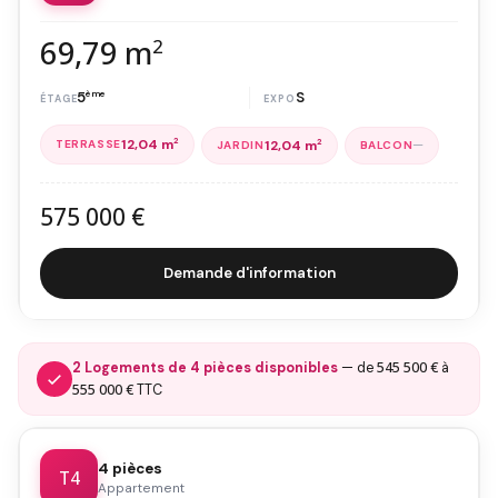
69,79 m
2
5
ème
S
12,04 m
2
—
12,04 m
2
575 000 €
Demande d'information
545 500 €
2 Logements de 4 pièces disponibles
— de
à
555 000 €
TTC
4 pièces
T4
Appartement