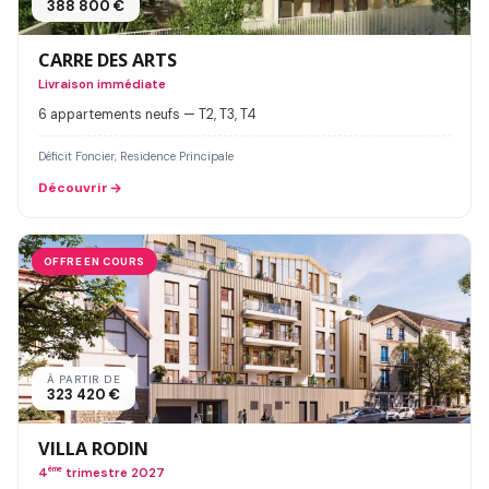
388 800 €
CARRE DES ARTS
Livraison immédiate
6 appartements neufs — T2, T3, T4
Déficit Foncier, Residence Principale
Découvrir
OFFRE EN COURS
À PARTIR DE
323 420 €
VILLA RODIN
4
ème
trimestre 2027