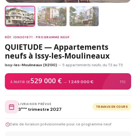
RÉF. IDN301971 · PROGRAMME NEUF
QUIETUDE — Appartements
neufs à Issy-les-Moulineaux
Issy-les-Moulineaux (92130)
— 5 appartements neufs, du T3 au T5
529 000 €
→
1 249 000 €
À PARTIR DE
TTC
LIVRAISON PRÉVUE
TRAVAUX EN COURS
3
ème
trimestre 2027
Date de livraison prévisionnelle pour ce programme neuf