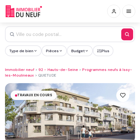
Type de bien
Pièces
Budget
Plus
Immobilier neuf
>
92 - Hauts-de-Seine
>
Programmes neufs à Issy-
les-Moulineaux
>
QUIETUDE
TRAVAUX EN COURS