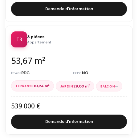
Demande d'information
3 pièces
T3
Appartement
53,67 m
2
RDC
NO
10,24 m
2
—
29,03 m
2
539 000 €
Demande d'information