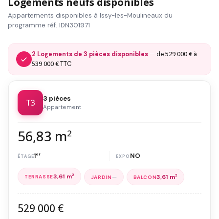
Logements neufs disponibles
Appartements disponibles à Issy-les-Moulineaux du
programme réf. IDN301971
529 000 €
2 Logements de 3 pièces disponibles
— de
à
539 000 €
TTC
3 pièces
T3
Appartement
56,83 m
2
1
er
NO
3,61 m
2
—
3,61 m
2
529 000 €