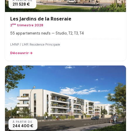
À PARTIR DE
211 528 €
Les Jardins de la Roseraie
2
ème
trimestre 2028
55 appartements neufs — Studio, T2, T3, T4
LMNP / LMP, Residence Principale
Découvrir
À PARTIR DE
244 400 €