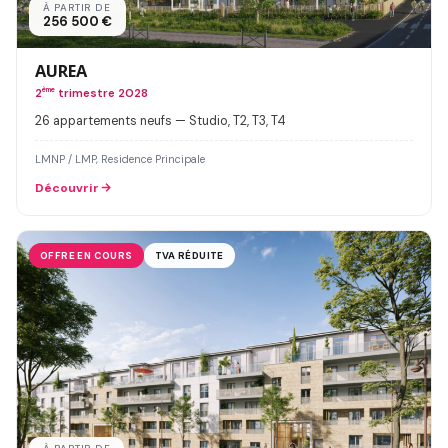
À PARTIR DE
256 500 €
AUREA
2
ème
trimestre 2028
26 appartements neufs — Studio, T2, T3, T4
LMNP / LMP, Residence Principale
Découvrir
OFFRE EN COURS
TVA RÉDUITE