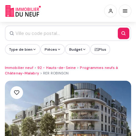
Type de bien
Pièces
Budget
Plus
Immobilier neuf
>
92 - Hauts-de-Seine
>
Programmes neufs à
Châtenay-Malabry
>
RER ROBINSON