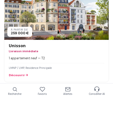
À PARTIR DE
259 000 €
Unisson
Livraison immédiate
1 appartement neuf — T2
LMNP / LMP, Residence Principale
Découvrir
92140 - Clamart
91300 - Massy
92160 - Antony
Recherche
Favoris
Alertes
Conseiller AI
91320 - Wissous
Nombre de pièces
Livraison jusqu'à
Type de bien
Budget maximum
Mon projet