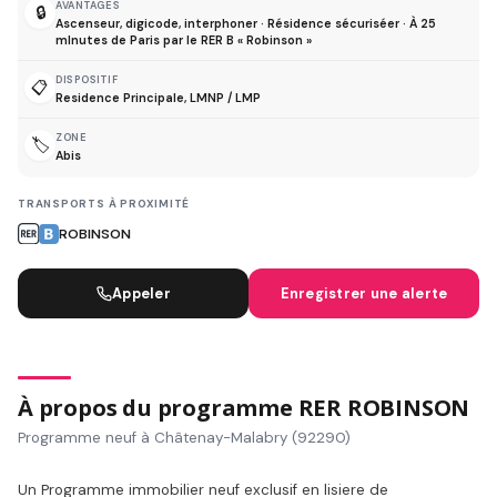
AVANTAGES
🔒
Ascenseur, digicode, interphoner · Résidence sécuriséer · À 25
mInutes de Paris par le RER B « Robinson »
DISPOSITIF
📋
Residence Principale, LMNP / LMP
ZONE
🏷️
Abis
TRANSPORTS À PROXIMITÉ
ROBINSON
Appeler
Enregistrer une alerte
À propos du programme RER ROBINSON
Programme neuf à Châtenay-Malabry (92290)
Un Programme immobilier neuf exclusif en lisiere de