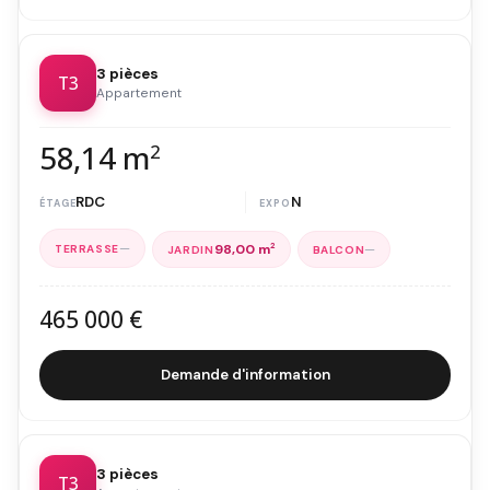
3 pièces
T3
Appartement
58,14 m
2
RDC
N
—
—
98,00 m
2
465 000 €
Demande d'information
3 pièces
T3