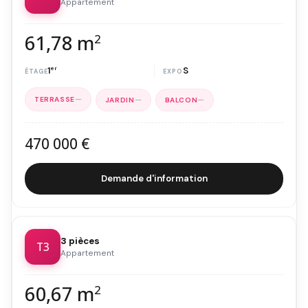
Appartement
61,78 m
2
1
er
S
—
—
—
470 000 €
Demande d'information
3 pièces
T3
Appartement
60,67 m
2