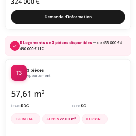
324 000 €
Demande d'information
435 000 €
8 Logements de 3 pièces disponibles
— de
à
490 000 €
TTC
3 pièces
T3
Appartement
57,61 m
2
RDC
SO
—
—
22,00 m
2