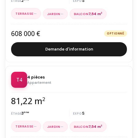
2
S
—
—
7,54 m
2
608 000 €
OPTIONNÉ
Demande d'information
4 pièces
T4
Appartement
81,22 m
2
3
ème
S
—
—
7,54 m
2