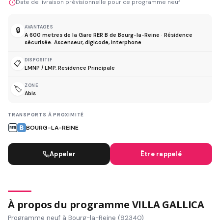
Date de livraison prévisionnelle pour ce programme neuf
AVANTAGES
🔒
A 600 metres de la Gare RER B de Bourg-la-Reine · Résidence
sécurisée. Ascenseur, digicode, interphone
DISPOSITIF
📋
LMNP / LMP, Residence Principale
ZONE
🏷️
Abis
TRANSPORTS À PROXIMITÉ
BOURG-LA-REINE
Appeler
Être rappelé
À propos du programme VILLA GALLICA
Programme neuf à Bourg-la-Reine (92340)