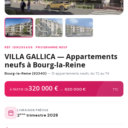
RÉF. IDN293408 · PROGRAMME NEUF
VILLA GALLICA — Appartements
neufs à Bourg-la-Reine
Bourg-la-Reine (92340)
— 13 appartements neufs, du T2 au T4
320 000 €
→
620 000 €
À PARTIR DE
TTC
LIVRAISON PRÉVUE
2
ème
trimestre 2028