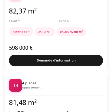
82,37 m
2
1
er
S
—
—
7,58 m
2
598 000 €
Demande d'information
4 pièces
T4
Appartement
81,48 m
2
ème