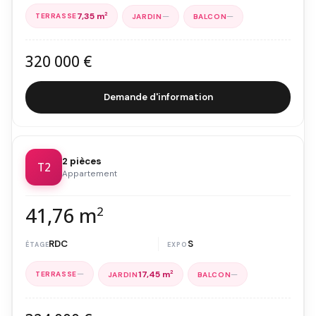
7,35 m
2
—
—
320 000 €
Demande d'information
2 pièces
T2
Appartement
41,76 m
2
RDC
S
—
—
17,45 m
2