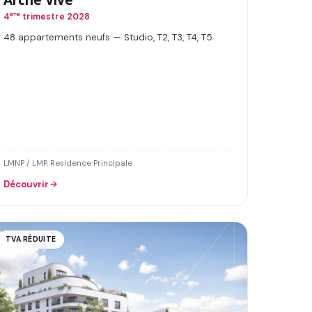
4
ème
trimestre 2028
48 appartements neufs — Studio, T2, T3, T4, T5
LMNP / LMP, Residence Principale
Découvrir
TVA RÉDUITE