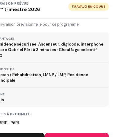
3 km
5 km
10 km
20 km
VRAISON PRÉVUE
TRAVAUX EN COURS
me
trimestre 2026
30 km+
 livraison prévisionnelle pour ce programme
IVRAISON JUSQU'À
ANTAGES
sidence sécurisée. Ascenseur, digicode, interphone
Immédiate
2027
2028
2029
Gare Gabriel Péri à 3 minutes · Chauffage collectif
z
SPOSITIF
TVA réduite
cien / Réhabilitation, LMNP / LMP, Residence
ispositif TVA à 5,5%
incipale
ONE
is
MÉTRO
TS À PROXIMITÉ
ER
RIEL PéRI
TRAMWAY