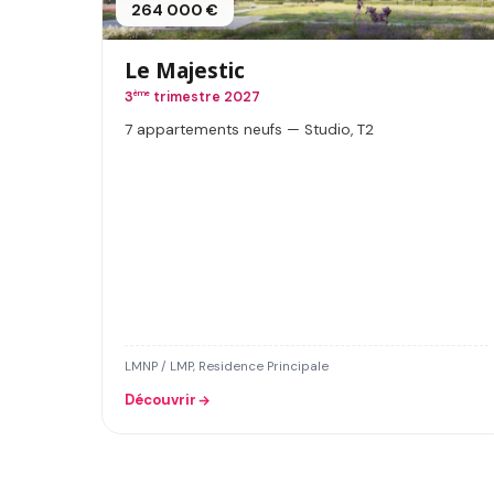
264 000 €
Le Majestic
3
ème
trimestre 2027
7 appartements neufs — Studio, T2
LMNP / LMP, Residence Principale
Découvrir