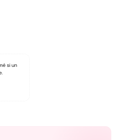
mé si un
e.