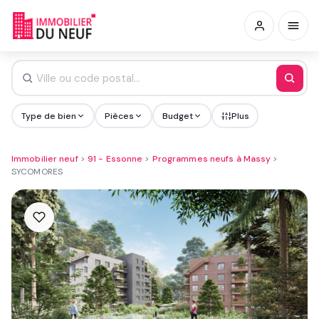
Type de bien
Pièces
Budget
Plus
Immobilier neuf
>
91 - Essonne
>
Programmes neufs à Massy
>
SYCOMORES