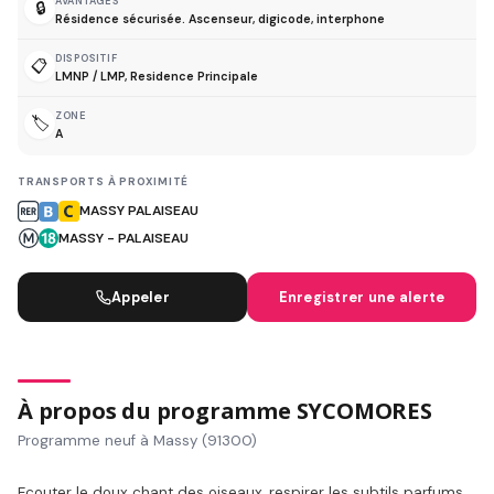
AVANTAGES
🔒
Résidence sécurisée. Ascenseur, digicode, interphone
DISPOSITIF
📋
LMNP / LMP, Residence Principale
ZONE
🏷️
A
TRANSPORTS À PROXIMITÉ
MASSY PALAISEAU
MASSY - PALAISEAU
Appeler
Enregistrer une alerte
À propos du programme SYCOMORES
Programme neuf à Massy (91300)
Ecouter le doux chant des oiseaux, respirer les subtils parfums