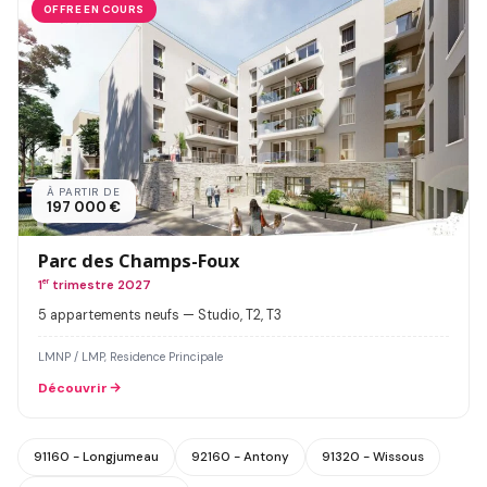
OFFRE EN COURS
À PARTIR DE
197 000 €
Parc des Champs-Foux
1
er
trimestre 2027
5 appartements neufs — Studio, T2, T3
LMNP / LMP, Residence Principale
Découvrir
91160 - Longjumeau
92160 - Antony
91320 - Wissous