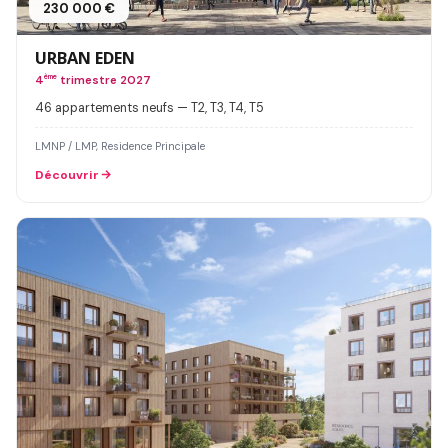
230 000 €
URBAN EDEN
4
ème
trimestre 2027
46 appartements neufs — T2, T3, T4, T5
LMNP / LMP, Residence Principale
Découvrir