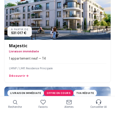
À PARTIR DE
531 017 €
Majestic
Livraison immédiate
1 appartement neuf — T4
LMNP / LMP, Residence Principale
Découvrir
LIVRAISON IMMÉDIATE
OFFRE EN COURS
TVA RÉDUITE
Recherche
Favoris
Alertes
Conseiller AI