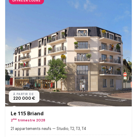
OFFRE EN COURS
À PARTIR DE
220 000 €
Le 115 Briand
2
ème
trimestre 2028
21 appartements neufs — Studio, T2, T3, T4