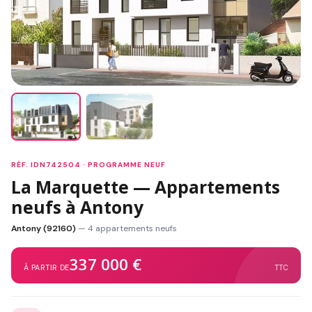
RÉF. IDN742504 · PROGRAMME NEUF
La Marquette — Appartements
neufs à Antony
Antony (92160)
— 4 appartements neufs
337 000 €
À PARTIR DE
TTC