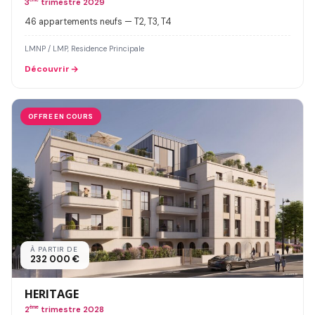
3
trimestre 2029
46 appartements neufs — T2, T3, T4
LMNP / LMP, Residence Principale
Découvrir
OFFRE EN COURS
À PARTIR DE
232 000 €
HERITAGE
2
ème
trimestre 2028