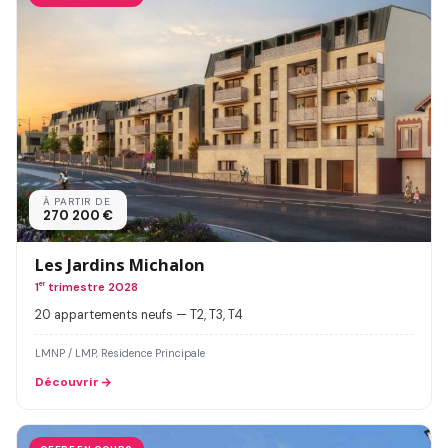
À PARTIR DE
270 200 €
Les Jardins Michalon
1
er
trimestre 2028
20 appartements neufs — T2, T3, T4
LMNP / LMP, Residence Principale
Découvrir