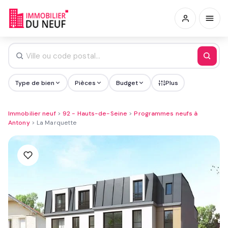
Type de bien
Pièces
Budget
Plus
Immobilier neuf
>
92 - Hauts-de-Seine
>
Programmes neufs à
Antony
>
La Marquette