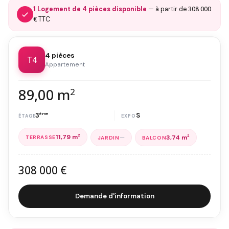
308 000
1 Logement de 4 pièces disponible
— à partir de
€
TTC
4 pièces
T4
Appartement
89,00 m
2
3
ème
S
11,79 m
2
—
3,74 m
2
308 000 €
Demande d'information