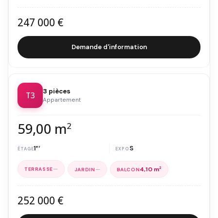
247 000 €
Demande d'information
3 pièces
T3
Appartement
59,00 m
2
1
er
S
—
—
4,10 m
2
252 000 €