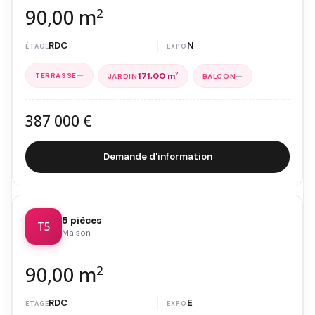
90,00 m
2
RDC
N
—
—
171,00 m
2
387 000 €
Demande d'information
5 pièces
T5
Maison
90,00 m
2
RDC
E