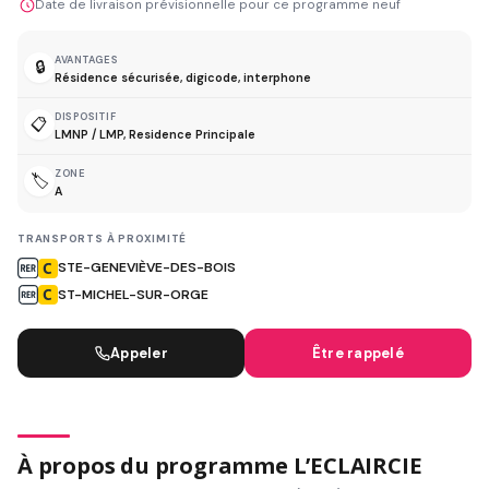
Date de livraison prévisionnelle pour ce programme neuf
AVANTAGES
🔒
Résidence sécurisée, digicode, interphone
DISPOSITIF
📋
LMNP / LMP, Residence Principale
ZONE
🏷️
A
TRANSPORTS À PROXIMITÉ
STE-GENEVIÈVE-DES-BOIS
ST-MICHEL-SUR-ORGE
Appeler
Être rappelé
À propos du programme L’ECLAIRCIE