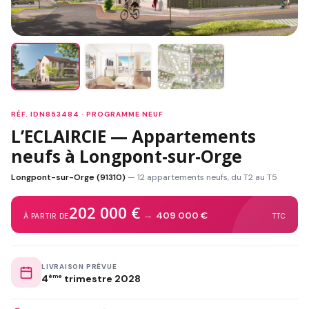
RÉF. IDN853484 · PROGRAMME NEUF
L’ECLAIRCIE — Appartements
neufs à Longpont-sur-Orge
Longpont-sur-Orge (91310)
— 12 appartements neufs, du T2 au T5
202 000 €
→
409 000 €
À PARTIR DE
TTC
LIVRAISON PRÉVUE
4
ème
trimestre 2028