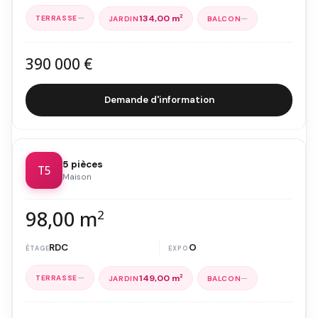
—
—
134,00 m
2
390 000 €
Demande d'information
5 pièces
T5
Maison
98,00 m
2
RDC
O
—
—
149,00 m
2