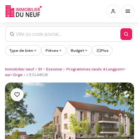
Type de bien
Pièces
Budget
Plus
Immobilier neuf
>
91 - Essonne
>
Programmes neufs à Longpont-
sur-Orge
>
L’ECLAIRCIE