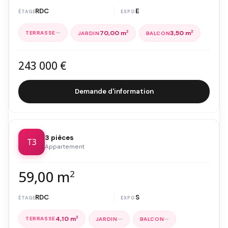
RDC
E
—
70,00 m
2
3,50 m
2
243 000 €
Demande d'information
3 pièces
T3
Appartement
59,00 m
2
RDC
S
4,10 m
2
—
—