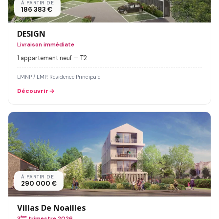
À PARTIR DE
186 383 €
DESIGN
Livraison immédiate
1 appartement neuf — T2
LMNP / LMP, Residence Principale
Découvrir
À PARTIR DE
290 000 €
Villas De Noailles
3
ème
trimestre 2026