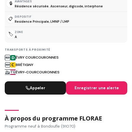
AVANTAGES
🔒
Résidence sécurisée. Ascenseur, digicode, interphone
DISPOSITIF
📋
Residence Principale, LMNP / LMP
ZONE
🏷️
A
TRANSPORTS À PROXIMITÉ
ÉVRY COURCOURONNES
BRÉTIGNY
ÉVRY-COURCOURONNES
Appeler
Enregistrer une alerte
À propos du programme FLORAE
Programme neuf à Bondoufle (91070)