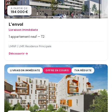
À PARTIR DE
194 000 €
L’envol
Livraison immédiate
1 appartement neuf — T2
LMNP / LMP, Residence Principale
Découvrir
LIVRAISON IMMÉDIATE
OFFRE EN COURS
TVA RÉDUITE