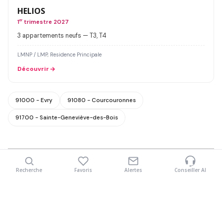
HELIOS
1
er
trimestre 2027
3 appartements neufs — T3, T4
LMNP / LMP, Residence Principale
Découvrir
91000 - Evry
91080 - Courcouronnes
91700 - Sainte-Geneviève-des-Bois
Agrandir
Recherche
Favoris
Alertes
Conseiller AI
Nombre de pièces
Livraison jusqu'à
Type de bien
Budget maximum
Mon projet
Plus de filtres