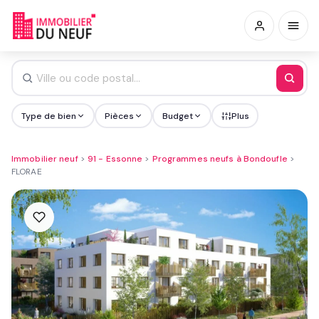
Type de bien
Pièces
Budget
Plus
Immobilier neuf
>
91 - Essonne
>
Programmes neufs à Bondoufle
>
FLORAE