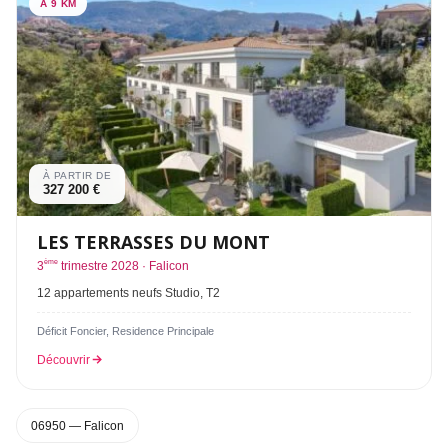
À 9 KM
À PARTIR DE
327 200 €
LES TERRASSES DU MONT
ème
3
trimestre 2028 · Falicon
12 appartements neufs Studio, T2
Déficit Foncier, Residence Principale
Découvrir
06950 — Falicon