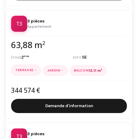
3 pièces
T3
Appartement
63,88 m
2
2
ème
SE
—
—
13,11 m
2
344 574 €
Demande d'information
3 pièces
T3