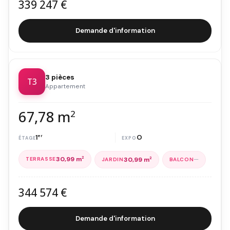
339 247 €
Demande d'information
3 pièces
T3
Appartement
67,78 m
2
1
er
O
30,99 m
2
—
30,99 m
2
344 574 €
Demande d'information