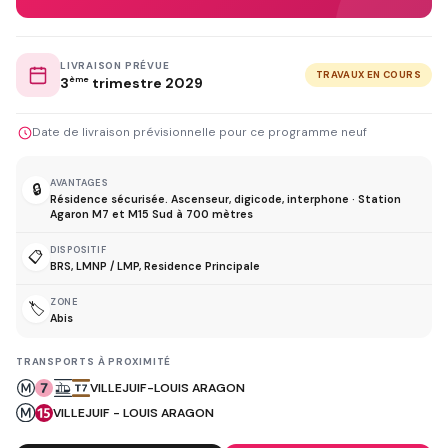
LIVRAISON PRÉVUE
TRAVAUX EN COURS
3
ème
trimestre 2029
Date de livraison prévisionnelle pour ce programme neuf
AVANTAGES
🔒
Résidence sécurisée. Ascenseur, digicode, interphone · Station
Agaron M7 et M15 Sud à 700 mètres
DISPOSITIF
📋
BRS, LMNP / LMP, Residence Principale
ZONE
🏷️
Abis
TRANSPORTS À PROXIMITÉ
VILLEJUIF-LOUIS ARAGON
VILLEJUIF - LOUIS ARAGON