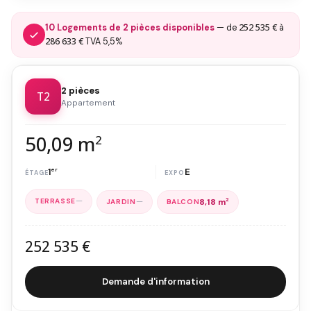
252 535 €
10 Logements de 2 pièces disponibles
— de
à
286 633 €
TVA 5,5%
2 pièces
T2
Appartement
50,09 m
2
1
er
E
—
—
8,18 m
2
252 535 €
Demande d'information