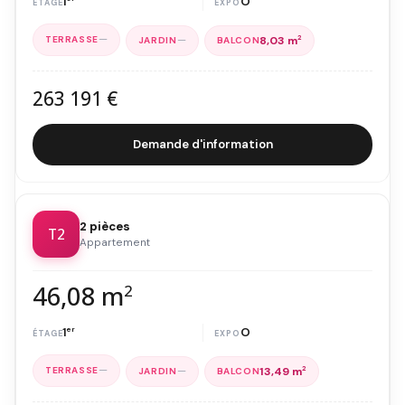
1
O
—
—
8,03 m
2
263 191 €
Demande d'information
2 pièces
T2
Appartement
46,08 m
2
1
er
O
—
—
13,49 m
2