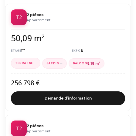
2 pièces
T2
Appartement
50,09 m
2
1
er
E
—
—
8,18 m
2
256 798 €
Demande d'information
2 pièces
T2
Appartement