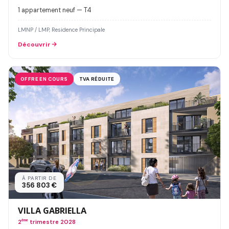
1 appartement neuf — T4
LMNP / LMP, Residence Principale
Découvrir
OFFRE EN COURS
TVA RÉDUITE
À PARTIR DE
356 803 €
VILLA GABRIELLA
2
ème
trimestre 2028