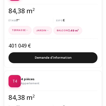
84,38 m
2
1
er
E
—
—
7,49 m
2
401 049 €
Demande d'information
4 pièces
T4
Appartement
84,38 m
2
er