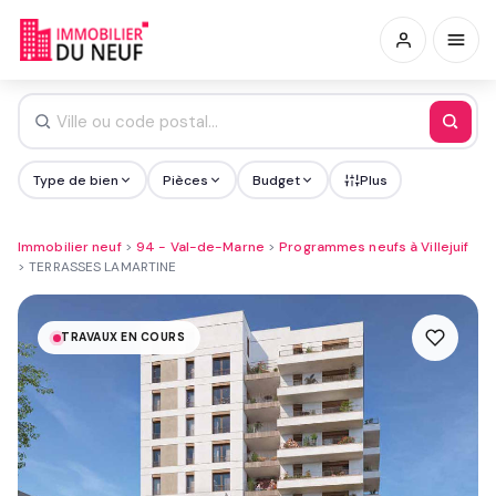
Type de bien
Pièces
Budget
Plus
Immobilier neuf
>
94 - Val-de-Marne
>
Programmes neufs à Villejuif
>
TERRASSES LAMARTINE
TRAVAUX EN COURS