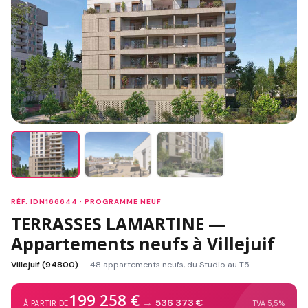
RÉF. IDN166644 · PROGRAMME NEUF
TERRASSES LAMARTINE —
Appartements neufs à Villejuif
Villejuif (94800)
— 48 appartements neufs, du Studio au T5
199 258 €
→
536 373 €
À PARTIR DE
TVA 5,5%