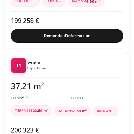
—
—
4,99 m
2
199 258 €
Demande d'information
Studio
T1
Appartement
37,21 m
2
2
ème
O
23,59 m
2
—
23,59 m
2
200 323 €