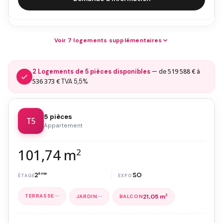
Voir 7 logements supplémentaires
519 588 €
2 Logements de 5 pièces disponibles
— de
à
536 373 €
TVA 5,5%
5 pièces
T5
Appartement
101,74 m
2
2
ème
SO
—
—
21,05 m
2