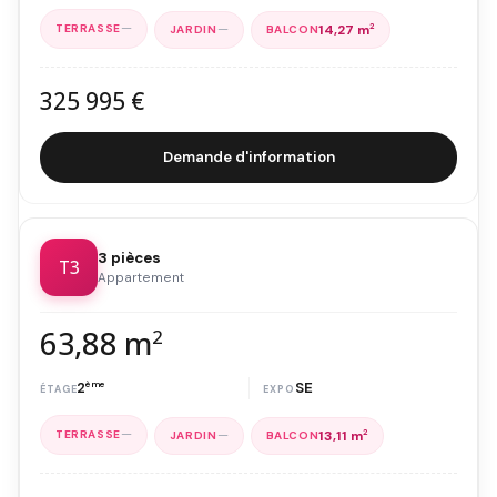
—
—
14,27 m
2
325 995 €
Demande d'information
3 pièces
T3
Appartement
63,88 m
2
2
ème
SE
—
—
13,11 m
2