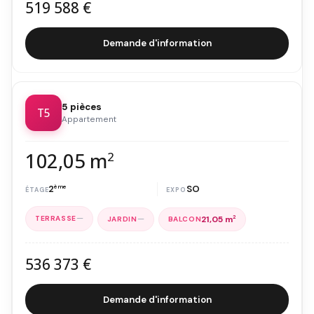
519 588 €
Demande d'information
5 pièces
T5
Appartement
102,05 m
2
2
ème
SO
—
—
21,05 m
2
536 373 €
Demande d'information