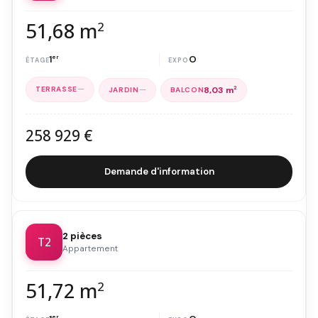
51,68 m
2
1
er
O
—
—
8,03 m
2
258 929 €
Demande d'information
2 pièces
T2
Appartement
51,72 m
2
er