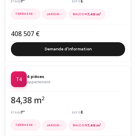
1
E
—
—
7,49 m
2
408 507 €
Demande d'information
4 pièces
T4
Appartement
84,38 m
2
1
er
E
—
—
7,49 m
2