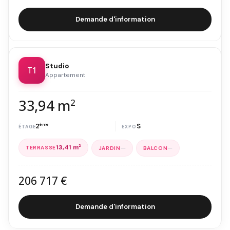
Demande d'information
Studio
T1
Appartement
33,94 m
2
2
ème
S
13,41 m
2
—
—
206 717 €
Demande d'information