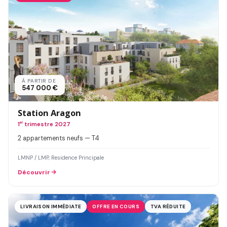
À PARTIR DE
547 000 €
Station Aragon
1
er
trimestre 2027
2 appartements neufs — T4
LMNP / LMP, Residence Principale
Découvrir
LIVRAISON IMMÉDIATE
OFFRE EN COURS
TVA RÉDUITE