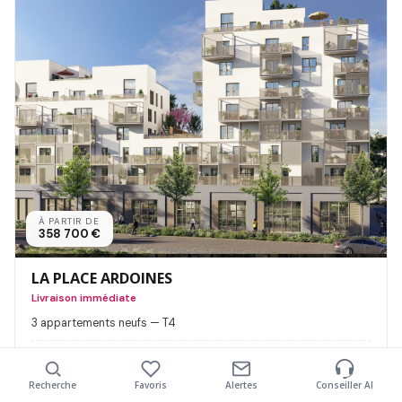
À PARTIR DE
358 700 €
LA PLACE ARDOINES
Livraison immédiate
3 appartements neufs — T4
LMNP / LMP, Residence Principale
Découvrir
Recherche
Favoris
Alertes
Conseiller AI