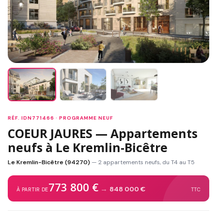
RÉF. IDN771466 · PROGRAMME NEUF
COEUR JAURES — Appartements
neufs à Le Kremlin-Bicêtre
Le Kremlin-Bicêtre (94270)
— 2 appartements neufs, du T4 au T5
773 800 €
→
848 000 €
À PARTIR DE
TTC