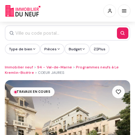
Type de bien
Pièces
Budget
Plus
Immobilier neuf
>
94 - Val-de-Marne
>
Programmes neufs à Le
Kremlin-Bicêtre
>
COEUR JAURES
TRAVAUX EN COURS