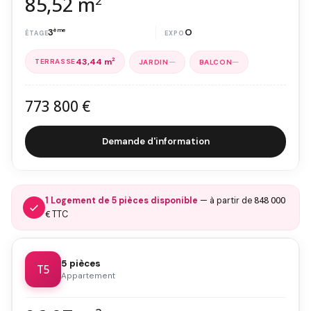
85,52 m
2
3
ème
O
43,44 m
2
—
—
773 800 €
Demande d'information
848 000
1 Logement de 5 pièces disponible
— à partir de
€
TTC
5 pièces
T5
Appartement