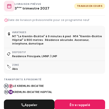
LIVRAISON PRÉVUE
TRAVAUX EN COURS
3
ème
trimestre 2027
Date de livraison prévisionnelle pour ce programme neuf
AVANTAGES
🔒
M7 "Le Kremlin-Bicêtre" à 9 minutes à pied · M14 "Kremlin-Bicêtre
Hôpital" à 800 metres · Résidence sécurisée. Ascenseur,
interphone, domotique
DISPOSITIF
📋
Residence Principale, LMNP / LMP
ZONE
🏷️
Abis
TRANSPORTS À PROXIMITÉ
LE KREMLIN-BICêTRE
KREMLIN-BICêTRE HôPITAL
Appeler
Être rappelé