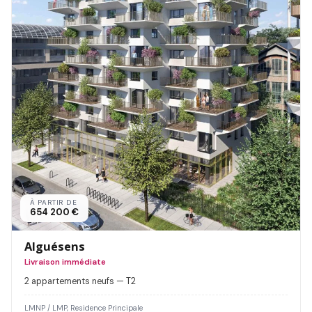
À PARTIR DE
654 200 €
Alguésens
Livraison immédiate
2 appartements neufs — T2
LMNP / LMP, Residence Principale