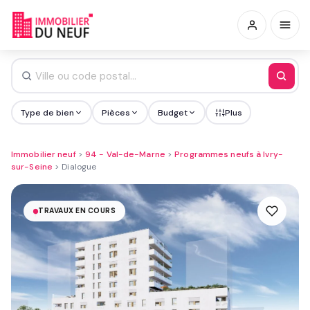
Type de bien
Pièces
Budget
Plus
Immobilier neuf
>
94 - Val-de-Marne
>
Programmes neufs à Ivry-
sur-Seine
>
Dialogue
TRAVAUX EN COURS