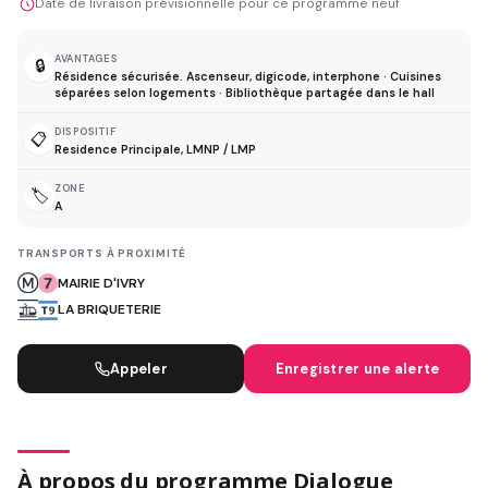
Date de livraison prévisionnelle pour ce programme neuf
AVANTAGES
🔒
Résidence sécurisée. Ascenseur, digicode, interphone · Cuisines
séparées selon logements · Bibliothèque partagée dans le hall
DISPOSITIF
📋
Residence Principale, LMNP / LMP
ZONE
🏷️
A
TRANSPORTS À PROXIMITÉ
MAIRIE D'IVRY
LA BRIQUETERIE
Appeler
Enregistrer une alerte
À propos du programme Dialogue