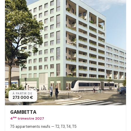
À PARTIR DE
273 000 €
GAMBETTA
4
ème
trimestre 2027
75 appartements neufs — T2, T3, T4, T5