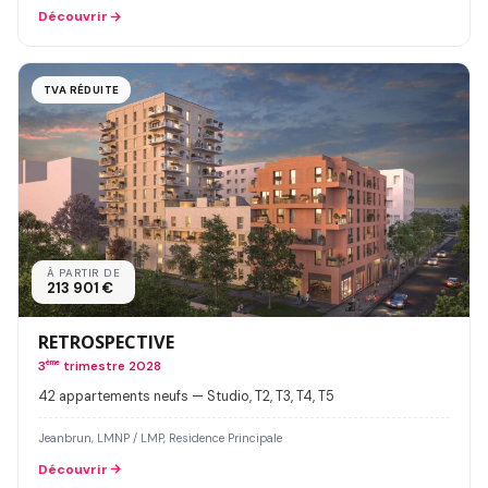
Découvrir
TVA RÉDUITE
À PARTIR DE
213 901 €
RETROSPECTIVE
3
ème
trimestre 2028
42 appartements neufs — Studio, T2, T3, T4, T5
Jeanbrun, LMNP / LMP, Residence Principale
Découvrir