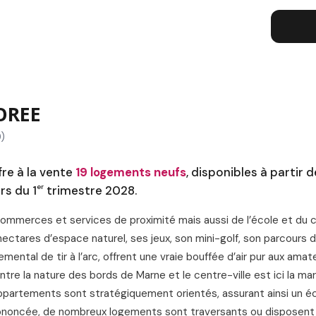
L
OREE
)
re à la vente
19 logements neufs
, disponibles à partir 
er
rs du 1
trimestre 2028.
ommerces et services de proximité mais aussi de l’école et du c
 hectares d’espace naturel, ses jeux, son mini-golf, son parcours 
ental de tir à l’arc, offrent une vraie bouffée d’air pur aux amat
 entre la nature des bords de Marne et le centre-ville est ici la m
 appartements sont stratégiquement orientés, assurant ainsi un éc
prononcée, de nombreux logements sont traversants ou disposent