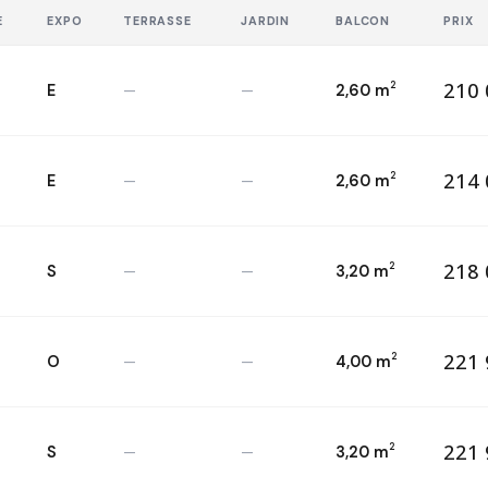
E
EXPO
TERRASSE
JARDIN
BALCON
PRIX
210 
2
E
—
—
2,60 m
21
T2 — 2
ème
2
214 
2
E
—
—
2,60 m
21
T2 — 3
ème
2
218 
2
S
—
—
3,20 m
21
T2 — 2
ème
2
221 
2
O
—
—
4,00 m
22
T2 — 4
ème
2
221 
2
S
—
—
3,20 m
22
T2 — 3
ème
2