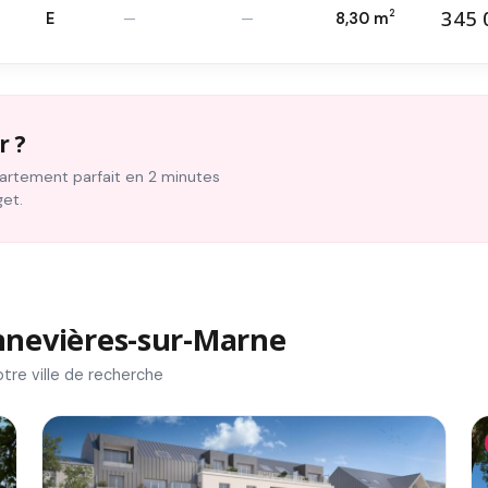
345 
2
E
—
—
8,30 m
34
T4 — 5
ème
2
r ?
ppartement parfait en 2 minutes
get.
nevières-sur-Marne
tre ville de recherche