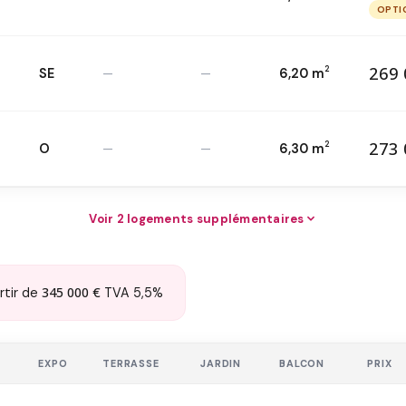
26
T3 — 2
OPTI
O
269 
2
SE
—
—
6,20 m
26
T3 — 1
er
2
273 
2
O
—
—
6,30 m
27
T3 — 5
ème
2
Voir 2 logements supplémentaires
345 000 €
rtir de
TVA 5,5%
E
EXPO
TERRASSE
JARDIN
BALCON
PRIX