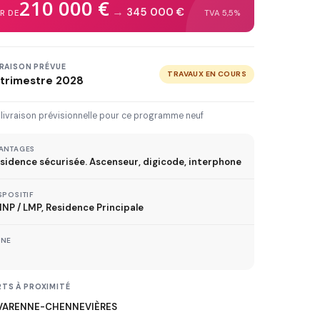
210 000 €
3 km
5 km
10 km
20 km
→
345 000 €
IR DE
TVA 5,5%
30 km+
VRAISON PRÉVUE
TRAVAUX EN COURS
trimestre 2028
IVRAISON JUSQU'À
Immédiate
2027
2028
2029
 livraison prévisionnelle pour ce programme neuf
ANTAGES
sidence sécurisée. Ascenseur, digicode, interphone
TVA réduite
ispositif TVA à 5,5%
SPOSITIF
NP / LMP, Residence Principale
ONE
MÉTRO
ER
TS À PROXIMITÉ
 VARENNE-CHENNEVIÈRES
TRAMWAY