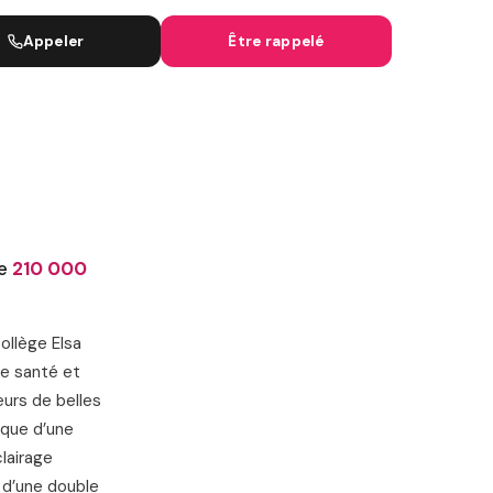
IGNES SNCF
Appeler
Être rappelé
de
210 000
ollège Elsa
de santé et
eurs de belles
arque d’une
lairage
 d’une double