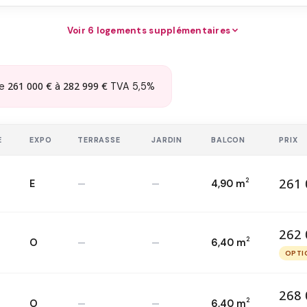
Voir 6 logements supplémentaires
261 000 €
282 999 €
de
à
TVA 5,5%
E
EXPO
TERRASSE
JARDIN
BALCON
PRIX
261 
2
E
—
—
4,90 m
26
T3 — 3
ème
2
262 
2
O
—
—
6,40 m
26
T3 — 1
er
2
OPTI
O
268 
2
O
—
—
6,40 m
ème
2