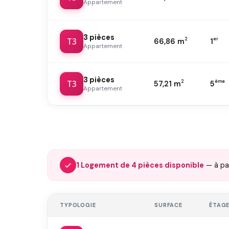
Appartement
3 pièces
T3
2
er
66,86 m
1
Appartement
3 pièces
T3
2
ème
57,21 m
5
Appartement
1 Logement de 4 pièces disponible
— à pa
TYPOLOGIE
SURFACE
ÉTAG