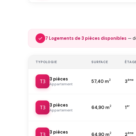
7 Logements de 3 pièces disponibles
— 
TYPOLOGIE
SURFACE
ÉTAG
3 pièces
T3
2
ème
57,40 m
3
Appartement
3 pièces
T3
2
er
64,90 m
1
Appartement
3 pièces
T3
2
ème
64,90 m
2