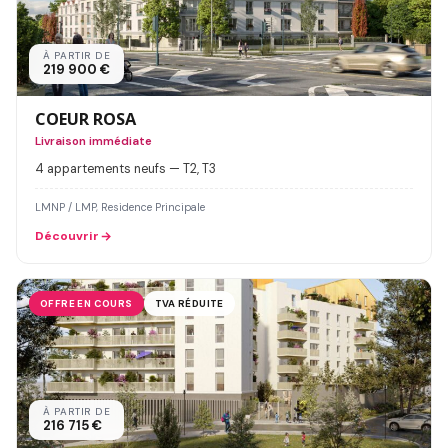
À PARTIR DE
219 900 €
COEUR ROSA
Livraison immédiate
4 appartements neufs — T2, T3
LMNP / LMP, Residence Principale
Découvrir
OFFRE EN COURS
TVA RÉDUITE
À PARTIR DE
216 715 €