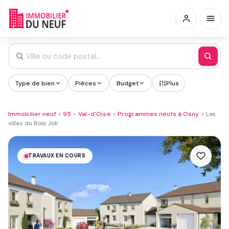
Type de bien
Pièces
Budget
Plus
Immobilier neuf
>
95 - Val-d'Oise
>
Programmes neufs à Osny
>
Les
villas du Bois Joli
TRAVAUX EN COURS