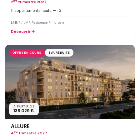
2
ème
trimestre 2027
11 appartements neufs — T3
LMNP / LMP, Residence Principale
Découvrir
OFFRE EN COURS
TVA RÉDUITE
À PARTIR DE
138 029 €
ALLURE
4
ème
trimestre 2027