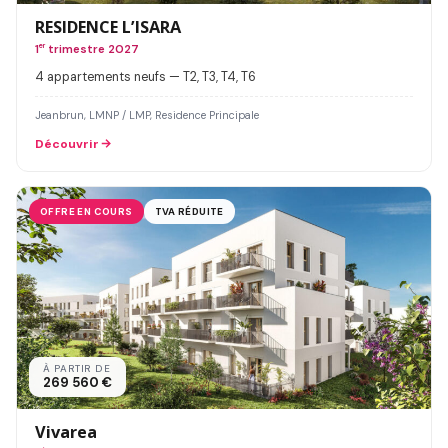
RESIDENCE L’ISARA
1
er
trimestre 2027
4 appartements neufs — T2, T3, T4, T6
Jeanbrun, LMNP / LMP, Residence Principale
Découvrir
OFFRE EN COURS
TVA RÉDUITE
À PARTIR DE
269 560 €
Vivarea