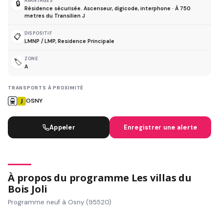
AVANTAGES
🔒
Résidence sécurisée. Ascenseur, digicode, interphone · À 750
metres du Transilien J
DISPOSITIF
📋
LMNP / LMP, Residence Principale
ZONE
🏷️
A
TRANSPORTS À PROXIMITÉ
OSNY
Appeler
Enregistrer une alerte
À propos du programme Les villas du
Bois Joli
Programme neuf à Osny (95520)