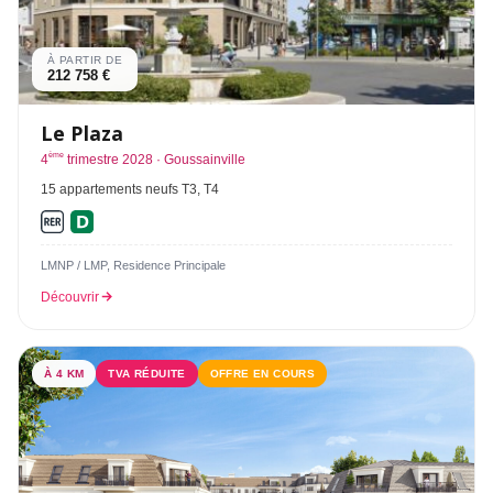
À PARTIR DE
212 758 €
Le Plaza
ème
4
trimestre 2028 · Goussainville
15 appartements neufs T3, T4
LMNP / LMP, Residence Principale
Découvrir
À 4 KM
TVA RÉDUITE
OFFRE EN COURS