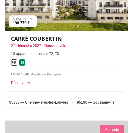
À PARTIR DE
190 779 €
CARRÉ COUBERTIN
ème
2
trimestre 2027 · Goussainville
13 appartements neufs T2, T3
LMNP / LMP, Residence Principale
Découvrir
95380 — Chennevières-lès-Louvres
95190 — Goussainville
Agrandir