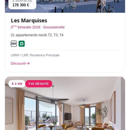
À PARTIR DE
178 300 €
Les Marquises
ème
3
trimestre 2028 · Goussainville
31 appartements neufs T2, T3, T4
LMNP / LMP, Residence Principale
Découvrir
À 3 KM
TVA RÉDUITE