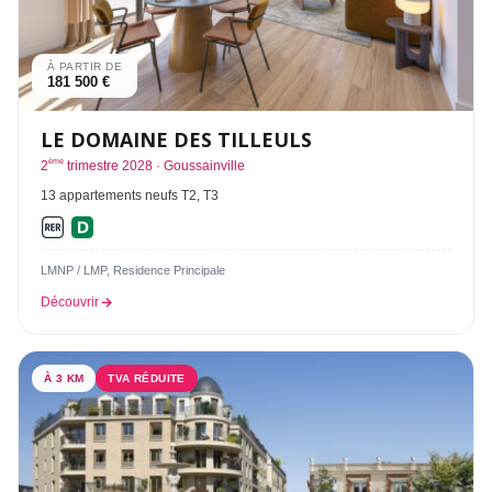
À PARTIR DE
181 500 €
LE DOMAINE DES TILLEULS
ème
2
trimestre 2028 · Goussainville
13 appartements neufs T2, T3
LMNP / LMP, Residence Principale
Découvrir
À 3 KM
TVA RÉDUITE