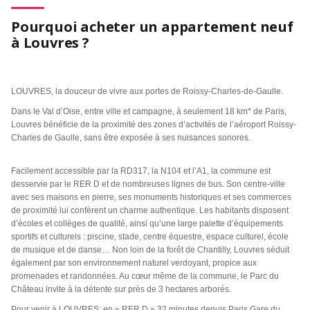
Pourquoi acheter un appartement neuf
à Louvres ?
LOUVRES, la douceur de vivre aux portes de Roissy-Charles-de-Gaulle.
Dans le Val d’Oise, entre ville et campagne, à seulement 18 km* de Paris,
Louvres bénéficie de la proximité des zones d’activités de l’aéroport Roissy-
Charles de Gaulle, sans être exposée à ses nuisances sonores.
Facilement accessible par la RD317, la N104 et l’A1, la commune est
desservie par le RER D et de nombreuses lignes de bus. Son centre-ville
avec ses maisons en pierre, ses monuments historiques et ses commerces
de proximité lui confèrent un charme authentique. Les habitants disposent
d’écoles et collèges de qualité, ainsi qu’une large palette d’équipements
sportifs et culturels : piscine, stade, centre équestre, espace culturel, école
de musique et de danse… Non loin de la forêt de Chantilly, Louvres séduit
également par son environnement naturel verdoyant, propice aux
promenades et randonnées. Au cœur même de la commune, le Parc du
Château invite à la détente sur près de 3 hectares arborés.
Pour venir à LOUVRES: en « RER D » 32 minutes depuis Paris Gare du