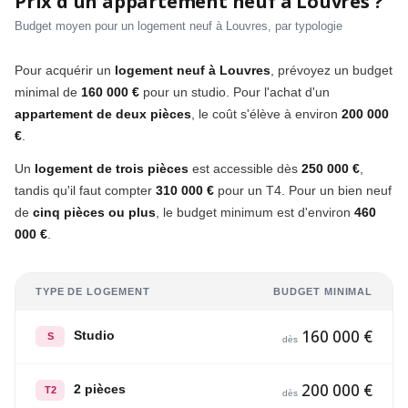
Prix d'un appartement neuf à Louvres ?
Budget moyen pour un logement neuf à Louvres, par typologie
Pour acquérir un
logement neuf à Louvres
, prévoyez un budget
minimal de
160 000 €
pour un studio. Pour l'achat d'un
appartement de deux pièces
, le coût s'élève à environ
200 000
€
.
Un
logement de trois pièces
est accessible dès
250 000 €
,
tandis qu'il faut compter
310 000 €
pour un T4. Pour un bien neuf
de
cinq pièces ou plus
, le budget minimum est d'environ
460
000 €
.
TYPE DE LOGEMENT
BUDGET MINIMAL
160 000 €
Studio
S
dès
200 000 €
2 pièces
T2
dès