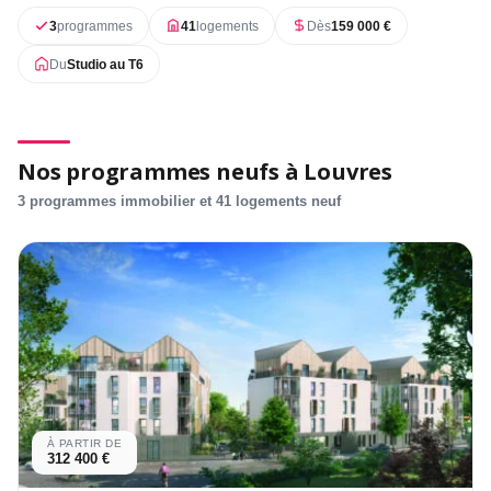
3
programmes
41
logements
Dès
159 000 €
Du
Studio au T6
Nos programmes neufs à Louvres
3 programmes immobilier et 41 logements neuf
À PARTIR DE
312 400 €