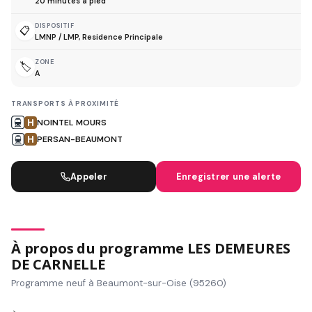
20 minutes à pied
DISPOSITIF
📋
LMNP / LMP, Residence Principale
ZONE
🏷️
A
TRANSPORTS À PROXIMITÉ
NOINTEL MOURS
PERSAN-BEAUMONT
Appeler
Enregistrer une alerte
À propos du programme LES DEMEURES
DE CARNELLE
Programme neuf à Beaumont-sur-Oise (95260)