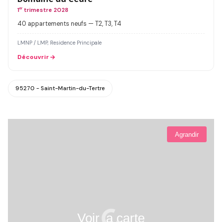
1
er
trimestre 2028
40 appartements neufs — T2, T3, T4
LMNP / LMP, Residence Principale
Découvrir
95270 - Saint-Martin-du-Tertre
Agrandir
Voir la carte