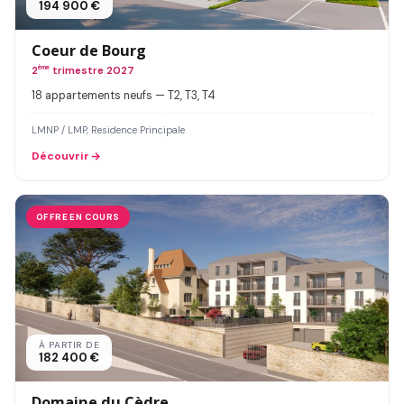
194 900 €
Coeur de Bourg
2
ème
trimestre 2027
18 appartements neufs — T2, T3, T4
LMNP / LMP, Residence Principale
Découvrir
OFFRE EN COURS
À PARTIR DE
182 400 €
Domaine du Cèdre