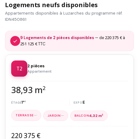
Logements neufs disponibles
Appartements disponibles à Luzarches du programme réf.
IDN450861
220 375 €
9 Logements de 2 pièces disponibles
— de
à
251 125 €
TTC
2 pièces
T2
Appartement
38,93 m
2
1
er
E
—
—
4,32 m
2
220 375 €