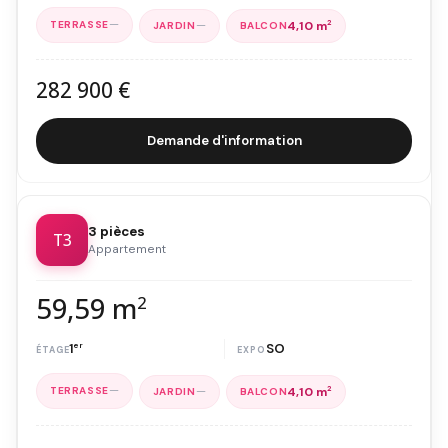
—
—
4,10 m
2
282 900 €
Demande d'information
3 pièces
T3
Appartement
59,59 m
2
1
er
SO
—
—
4,10 m
2