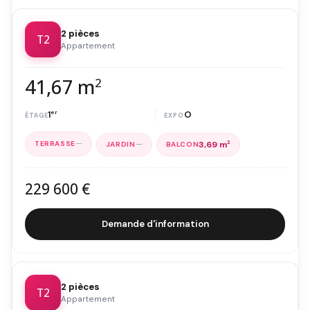
2 pièces
T2
Appartement
41,67 m
2
1
er
O
—
—
3,69 m
2
229 600 €
Demande d'information
2 pièces
T2
Appartement