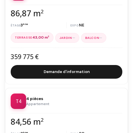
86,87 m
2
3
ème
NE
43,00 m
2
—
—
359 775 €
Demande d'information
4 pièces
T4
Appartement
84,56 m
2
ème