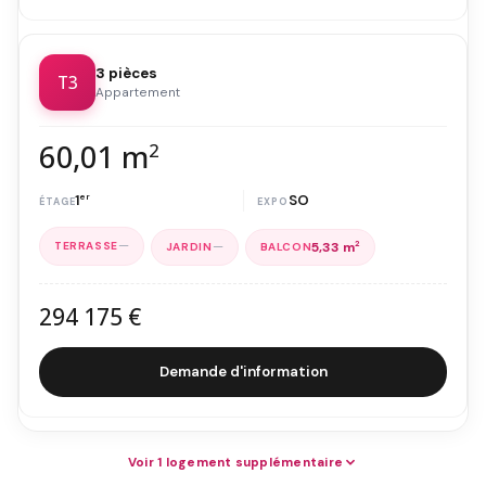
3 pièces
T3
Appartement
60,01 m
2
1
er
SO
—
—
5,33 m
2
294 175 €
Demande d'information
Voir 1 logement supplémentaire