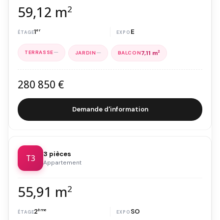
59,12 m
2
1
er
E
—
—
7,11 m
2
280 850 €
Demande d'information
3 pièces
T3
Appartement
55,91 m
2
2
ème
SO