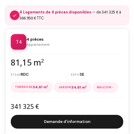
341 325 €
4 Logements de 4 pièces disponibles
— de
à
366 950 €
TTC
4 pièces
T4
Appartement
81,15 m
2
RDC
SE
34,61 m
2
—
34,61 m
2
341 325 €
Demande d'information