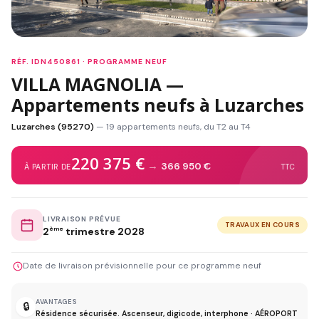
RÉF. IDN450861 · PROGRAMME NEUF
VILLA MAGNOLIA —
Appartements neufs à Luzarches
Luzarches (95270)
— 19 appartements neufs, du T2 au T4
220 375 €
→
366 950 €
À PARTIR DE
TTC
LIVRAISON PRÉVUE
TRAVAUX EN COURS
2
ème
trimestre 2028
Date de livraison prévisionnelle pour ce programme neuf
AVANTAGES
🔒
Résidence sécurisée. Ascenseur, digicode, interphone · AÉROPORT