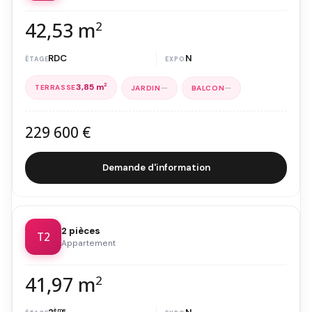
42,53 m
2
RDC
N
3,85 m
2
—
—
229 600 €
Demande d'information
2 pièces
T2
Appartement
41,97 m
2
ème