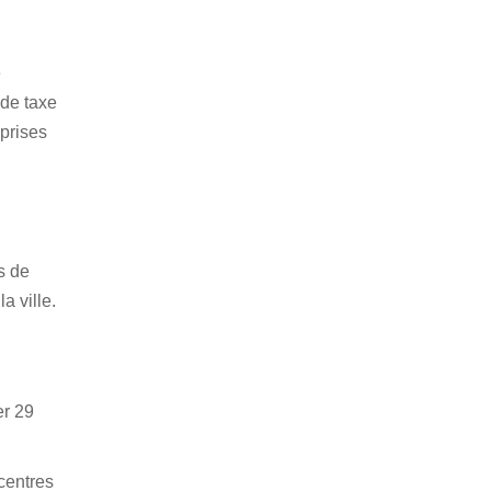
é
 de taxe
eprises
s de
a ville.
er 29
centres