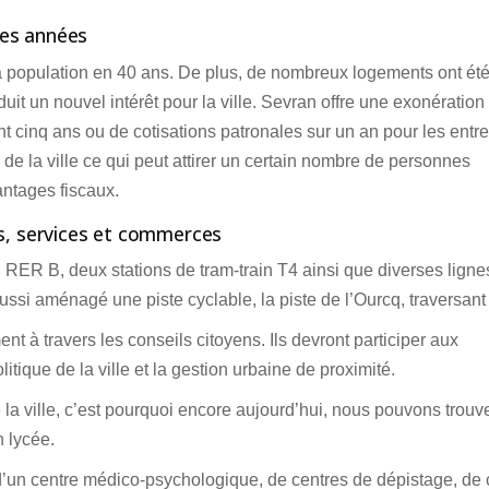
ères années
a population en 40 ans. De plus, de nombreux logements ont ét
it un nouvel intérêt pour la ville. Sevran offre une exonération
nt cinq ans ou de cotisations patronales sur un an pour les entr
 de la ville ce qui peut attirer un certain nombre de personnes
antages fiscaux.
ts, services et commerces
 RER B, deux stations de tram-train T4 ainsi que diverses ligne
si aménagé une piste cyclable, la piste de l’Ourcq, traversant l
nt à travers les conseils citoyens. Ils devront participer aux
tique de la ville et la gestion urbaine de proximité.
 la ville, c’est pourquoi encore aujourd’hui, nous pouvons trouv
n lycée.
 d’un centre médico-psychologique, de centres de dépistage, de 