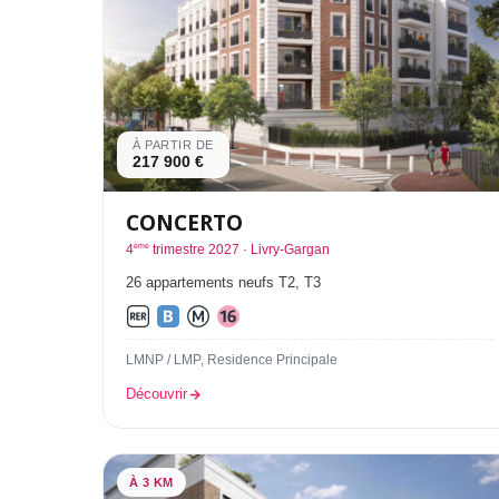
À PARTIR DE
217 900 €
CONCERTO
ème
4
trimestre 2027 · Livry-Gargan
26 appartements neufs T2, T3
LMNP / LMP, Residence Principale
Découvrir
À 3 KM