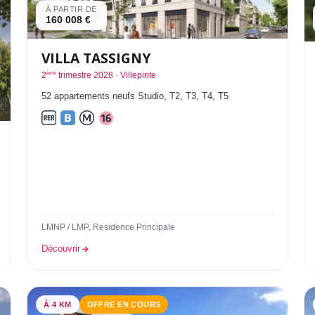
À PARTIR DE
160 008 €
VILLA TASSIGNY
ème
2
trimestre 2028 · Villepinte
52 appartements neufs Studio, T2, T3, T4, T5
LMNP / LMP, Residence Principale
Découvrir
À 4 KM
OFFRE EN COURS