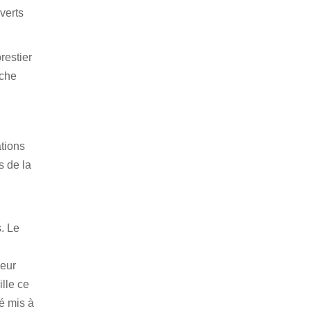
verts
restier
iche
tions
s de la
. Le
leur
ille ce
té mis à