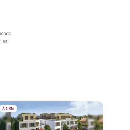
rocade
 les
À 3 KM