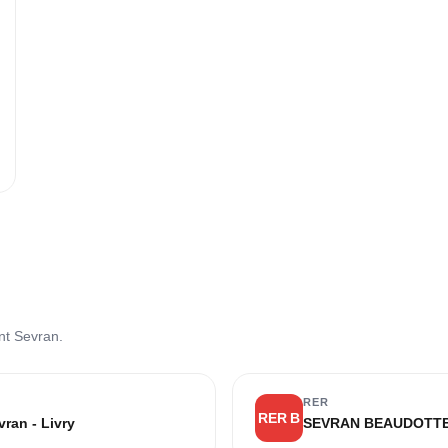
L
nt Sevran.
RER
RER B
ran - Livry
SEVRAN BEAUDOTT