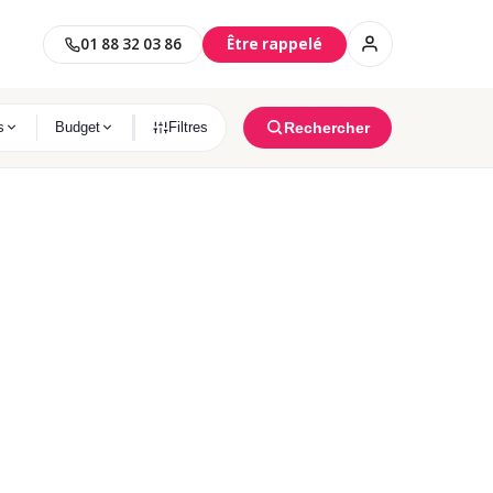
01 88 32 03 86
Être rappelé
S NEUFS PAR VILLE
Rechercher
s
Budget
Filtres
Saint-Maur-Des-Fossés
s
11 programmes immobilier trouvés
Clichy
és
6 programmes immobilier trouvés
Clamart
ON PROJET
és
10 programmes immobilier trouvés
Asnières-Sur-Seine
s
8 programmes immobilier trouvés
Habiter
Investir
Argenteuil
Résidence principale
Investissement locatif
s
5 programmes immobilier trouvés
Meudon
és
3 programmes immobilier trouvés