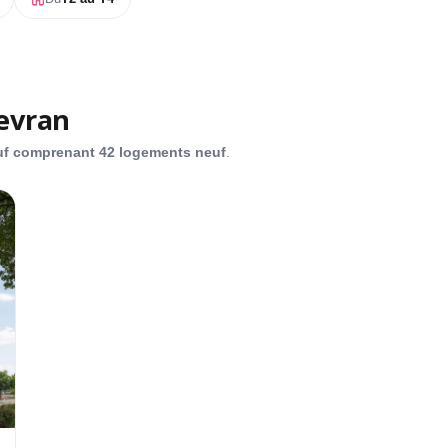
evran
L
uf comprenant 42 logements neuf
.
T
D