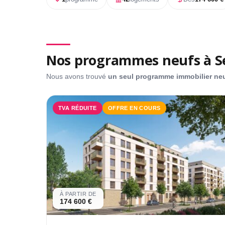
Nos programmes neufs à S
Nous avons trouvé
un seul programme immobilier ne
TVA RÉDUITE
OFFRE EN COURS
À PARTIR DE
174 600 €