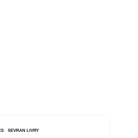
IGNES SNCF
ES
·
SEVRAN LIVRY