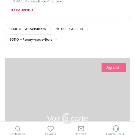
LMNP / LMP, Residence Principale
Découvrir
93300 - Aubervilliers
75019 - PARIS 19
93110 - Rosny-sous-Bois
Agrandir
Voir la carte
Recherche
Favoris
Alertes
Conseiller AI