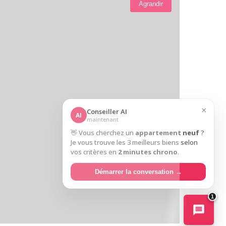
Agrandir
×
Conseiller AI
AI
maintenant
👋 Vous cherchez un
appartement neuf
?
Je vous trouve les 3 meilleurs biens selon
vos critères en
2 minutes chrono
.
Démarrer la conversation →
1