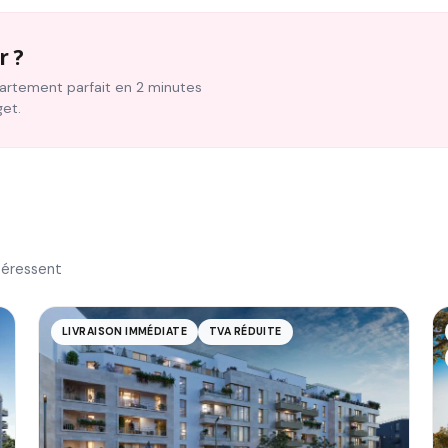
r ?
ppartement parfait en 2 minutes
get.
téressent
LIVRAISON IMMÉDIATE
TVA RÉDUITE