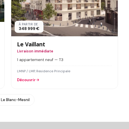
À PARTIR DE
348 999 €
Le Vaillant
Livraison immédiate
1 appartement neuf — T3
LMNP / LMP, Residence Principale
Découvrir
 Le Blanc-Mesnil