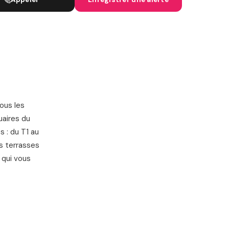
IGNES SNCF
ous les
uaires du
 : du T1 au
es terrasses
 qui vous