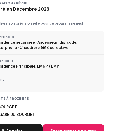
3 km
5 km
10 km
20 km
VRAISON PRÉVUE
vré en Décembre 2023
30 km+
 livraison prévisionnelle pour ce programme neuf
IVRAISON JUSQU'À
ANTAGES
sidence sécurisée · Ascenseur, digicode,
Immédiate
2027
2028
2029
terphone · Chaudière GAZ collective
SPOSITIF
sidence Principale, LMNP / LMP
TVA réduite
ispositif TVA à 5,5%
ONE
TS À PROXIMITÉ
MÉTRO
 BOURGET
GARE DU BOURGET
ER
TRAMWAY
Appeler
Enregistrer une alerte