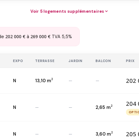
Voir 5 logements supplémentaires
202 000 €
269 000 €
de
à
TVA 5,5%
E
EXPO
TERRASSE
JARDIN
BALCON
PRIX
202 
2
N
13,10 m
—
—
20
T3 — 1
er
2
204 
2
N
—
—
2,65 m
20
T3 — 3
ème
2
OPTI
O
205 
2
N
—
—
3,60 m
20
T3 — 4
ème
2