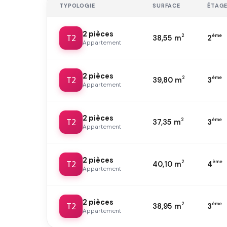
TYPOLOGIE
SURFACE
ÉTAG
2 pièces
T2
2
ème
38,55 m
2
Appartement
2 pièces
T2
2
ème
39,80 m
3
Appartement
2 pièces
T2
2
ème
37,35 m
3
Appartement
2 pièces
T2
2
ème
40,10 m
4
Appartement
2 pièces
T2
2
ème
38,95 m
3
Appartement