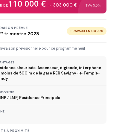
110 000 €
3 km
5 km
10 km
20 km
→
303 000 €
IR DE
TVA 5,5%
30 km+
VRAISON PRÉVUE
TRAVAUX EN COURS
me
trimestre 2028
IVRAISON JUSQU'À
Immédiate
2027
2028
2029
 livraison prévisionnelle pour ce programme neuf
ANTAGES
sidence sécurisée. Ascenseur, digicode, interphone
TVA réduite
A moins de 500 m de la gare RER Savigny-le-Temple-
ispositif TVA à 5,5%
andy
SPOSITIF
NP / LMP, Residence Principale
MÉTRO
ONE
ER
TRAMWAY
TS À PROXIMITÉ