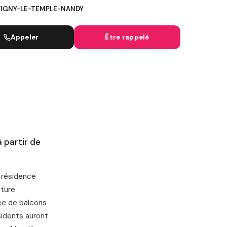
VIGNY-LE-TEMPLE-NANDY
IGNES SNCF
Appeler
Être rappelé
à partir de
e résidence
cture
ée de balcons
sidents auront