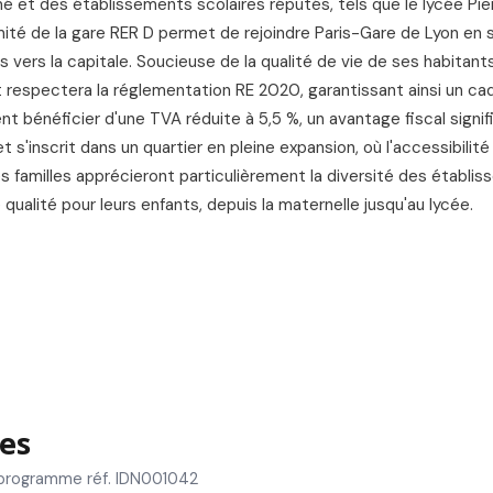
 et des établissements scolaires réputés, tels que le lycée Pi
ximité de la gare RER D permet de rejoindre Paris-Gare de Lyon e
s vers la capitale. Soucieuse de la qualité de vie de ses habitant
espectera la réglementation RE 2020, garantissant ainsi un cad
 bénéficier d'une TVA réduite à 5,5 %, un avantage fiscal signifi
 s'inscrit dans un quartier en pleine expansion, où l'accessibilité 
s familles apprécieront particulièrement la diversité des établi
ualité pour leurs enfants, depuis la maternelle jusqu'au lycée.
es
 programme réf. IDN001042