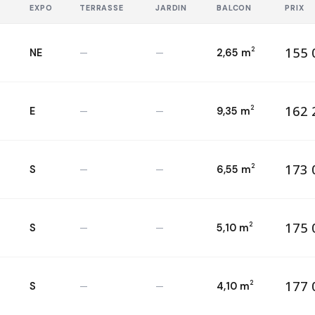
E
EXPO
TERRASSE
JARDIN
BALCON
PRIX
155 
2
NE
—
—
2,65 m
15
T2 — 2
ème
2
162 
2
E
—
—
9,35 m
16
T2 — 3
ème
2
173 
2
S
—
—
6,55 m
17
T2 — 3
ème
2
175 
2
S
—
—
5,10 m
17
T2 — 4
ème
2
177 
2
S
—
—
4,10 m
17
T2 — 3
ème
2