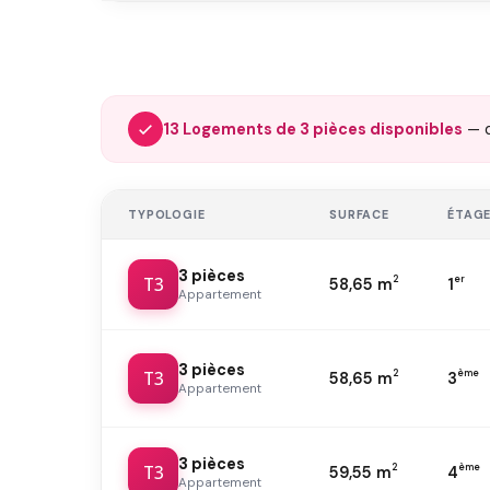
13 Logements de 3 pièces disponibles
— 
TYPOLOGIE
SURFACE
ÉTAG
3 pièces
T3
2
er
58,65 m
1
Appartement
3 pièces
T3
2
ème
58,65 m
3
Appartement
3 pièces
T3
2
ème
59,55 m
4
Appartement