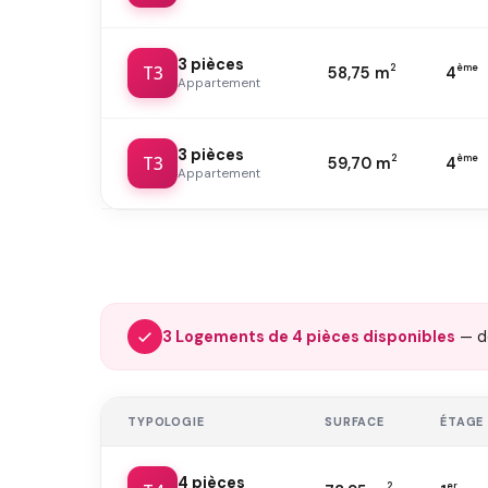
3 pièces
T3
2
ème
58,75 m
4
Appartement
3 pièces
T3
2
ème
59,70 m
4
Appartement
3 Logements de 4 pièces disponibles
— 
TYPOLOGIE
SURFACE
ÉTAGE
4 pièces
2
er