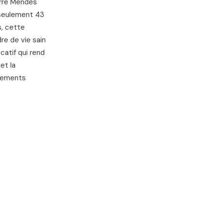
erre Mendès
n seulement 43
s, cette
re de vie sain
catif qui rend
et la
ssements