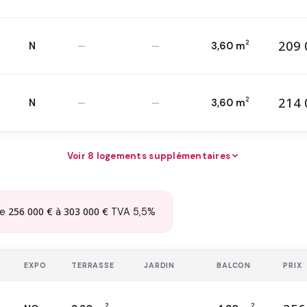
209 
2
N
—
—
3,60 m
20
T3 — 4
ème
2
214 
2
N
—
—
3,60 m
21
T3 — 4
ème
2
Voir 8 logements supplémentaires
256 000 €
303 000 €
de
à
TVA 5,5%
EXPO
TERRASSE
JARDIN
BALCON
PRIX
2
2