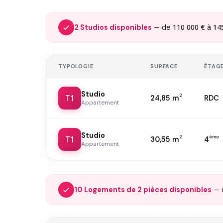
110 000 €
14
2 Studios disponibles
— de
à
TYPOLOGIE
SURFACE
ÉTAG
Studio
T1
2
24,85 m
RDC
Appartement
Studio
T1
2
ème
30,55 m
4
Appartement
10 Logements de 2 pièces disponibles
— 