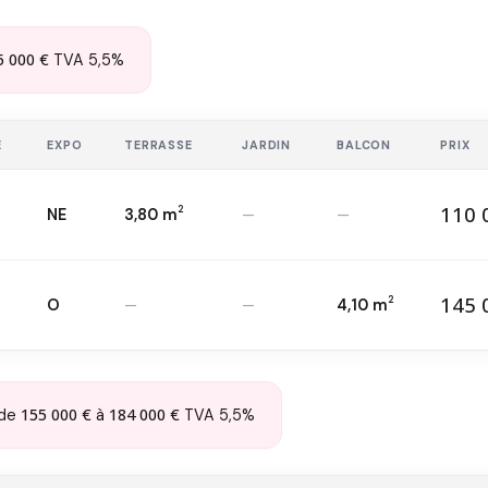
5 000 €
TVA 5,5%
E
EXPO
TERRASSE
JARDIN
BALCON
PRIX
110 
2
NE
3,80 m
—
—
11
T1 — RDC
2
145 
2
O
—
—
4,10 m
14
T1 — 4
ème
2
155 000 €
184 000 €
de
à
TVA 5,5%