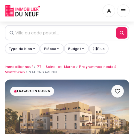
Type de bien
Pièces
Budget
Plus
Immobilier neuf
>
77 - Seine-et-Marne
>
Programmes neufs à
Montévrain
>
NATIONS AVENUE
TRAVAUX EN COURS