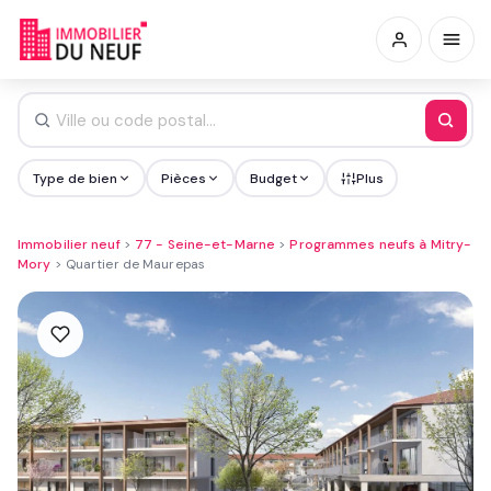
Type de bien
Pièces
Budget
Plus
Immobilier neuf
>
77 - Seine-et-Marne
>
Programmes neufs à Mitry-
Mory
>
Quartier de Maurepas