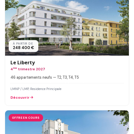
À PARTIR DE
248 400 €
Le Liberty
4
ème
trimestre 2027
46 appartements neufs — T2, T3, T4, T5
LMNP / LMP, Residence Principale
Découvrir
OFFRE EN COURS