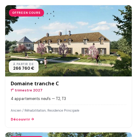
OFFRE EN COURS
À PARTIR DE
266 760 €
Domaine tranche C
1
er
trimestre 2027
4 appartements neufs — T2, T3
Ancien / Réhabilitation, Residence Principale
Découvrir