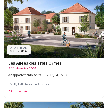
À PARTIR DE
386 900 €
Les Allées des Trois Ormes
4
ème
trimestre 2026
32 appartements neufs — T2, T3, T4, T5, T6
LMNP / LMP, Residence Principale
Découvrir