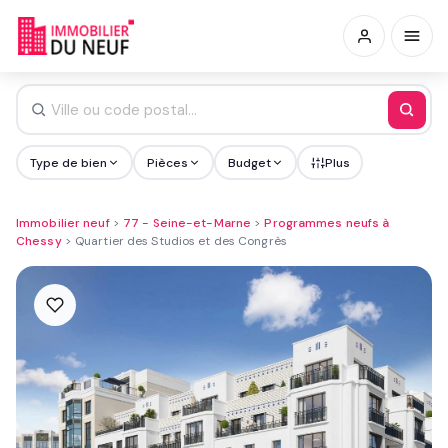
Type de bien
Pièces
Budget
Plus
Immobilier neuf
>
77 - Seine-et-Marne
>
Programmes neufs à
Chessy
>
Quartier des Studios et des Congrès