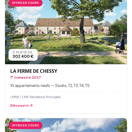
OFFRE EN COURS
À PARTIR DE
302 400 €
LA FERME DE CHESSY
1
er
trimestre 2027
10 appartements neufs — Studio, T2, T3, T4, T5
LMNP / LMP, Residence Principale
Découvrir
OFFRE EN COURS