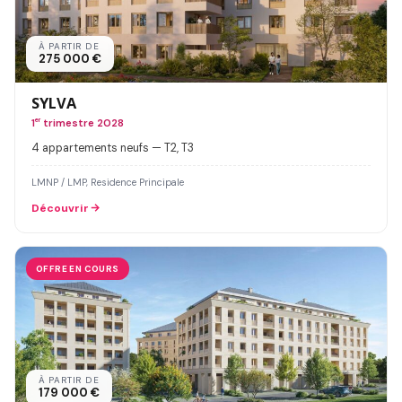
À PARTIR DE
275 000 €
SYLVA
1
er
trimestre 2028
4 appartements neufs — T2, T3
LMNP / LMP, Residence Principale
Découvrir
OFFRE EN COURS
À PARTIR DE
179 000 €