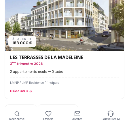
À PARTIR DE
188 000 €
LES TERRASSES DE LA MADELEINE
3
ème
trimestre 2026
2 appartements neufs — Studio
LMNP / LMP, Residence Principale
Découvrir
77200 - Torcy
77400 - Pomponne
Recherche
Favoris
Alertes
Conseiller AI