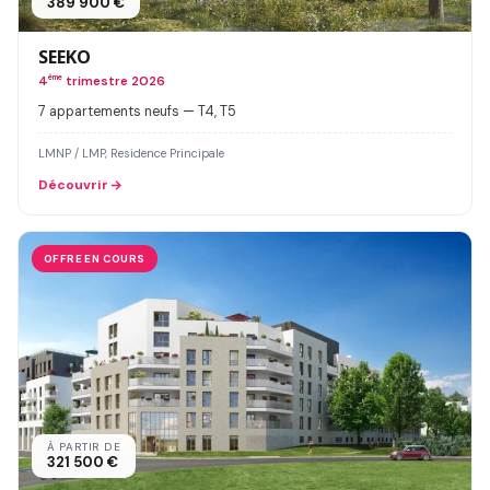
389 900 €
SEEKO
4
ème
trimestre 2026
7 appartements neufs — T4, T5
LMNP / LMP, Residence Principale
Découvrir
OFFRE EN COURS
À PARTIR DE
321 500 €