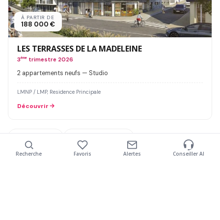
À PARTIR DE
188 000 €
LES TERRASSES DE LA MADELEINE
3
ème
trimestre 2026
2 appartements neufs — Studio
LMNP / LMP, Residence Principale
Découvrir
77200 - Torcy
77400 - Pomponne
Recherche
Favoris
Alertes
Conseiller AI
Agrandir
Nombre de pièces
Livraison jusqu'à
Type de bien
Budget maximum
Mon projet
Plus de filtres
Studio
Immédiate
T2
2027
T3
2028
T4
T5+
2029
Appartement
200 000 €
Maison
300 000 €
Duplex
400 000 €