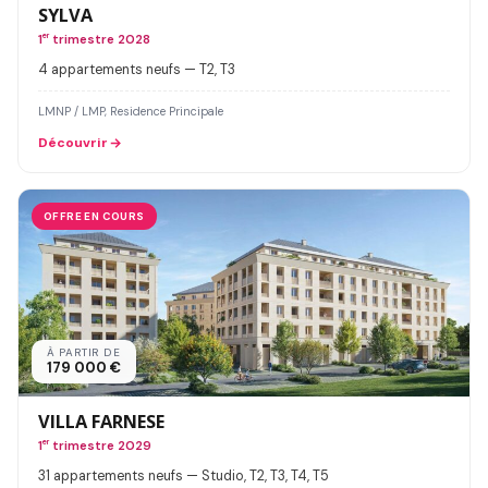
SYLVA
1
er
trimestre 2028
4 appartements neufs — T2, T3
LMNP / LMP, Residence Principale
Découvrir
OFFRE EN COURS
À PARTIR DE
179 000 €
VILLA FARNESE
1
er
trimestre 2029
31 appartements neufs — Studio, T2, T3, T4, T5