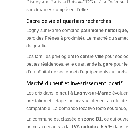
Disneyland Paris, à Roissy-CDG et à la Défense. U
structurantes complètent l’offre.
Cadre de vie et quartiers recherchés
Lagny-sur-Marne combine
patrimoine historique
parc des Frênes à proximité). Le marché du samedi
de quartier.
Les familles privilégient le
centre-ville
pour ses éc
petites résidences, et le quartier de la
gare
pour le
d’un hôpital de secteur et d’équipements culturels
Marché du neuf et investissement locatif
Les prix dans le
neuf à Lagny-sur-Marne
évoluent
prestation et l’étage, un niveau inférieur à celu
comparable. La demande locative reste soutenue, p
La commune est classée en
zone B1
, ce qui ouvre
primo-accédants, à la
TVA réduite à 5,5 %
dans le