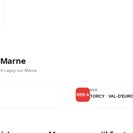
L
r-Marne
ent Lagny-sur-Marne.
RER
RER A
TORCY
·
VAL-D'EURO