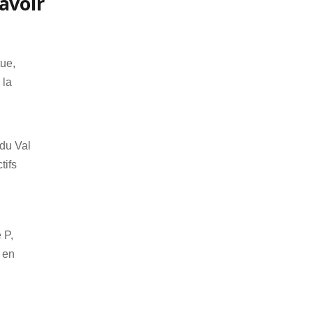
avoir
tue,
 la
 du Val
tifs
 P,
 en