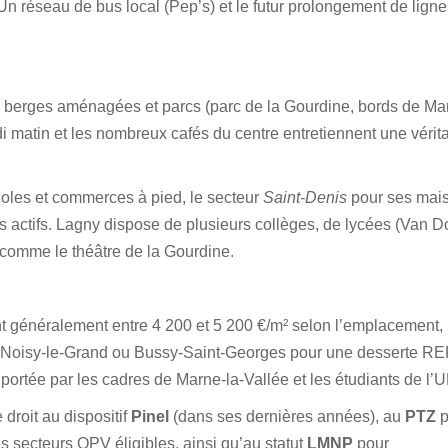
n réseau de bus local (Pep’s) et le futur prolongement de ligne
, berges aménagées et parcs (parc de la Gourdine, bords de Ma
 matin et les nombreux cafés du centre entretiennent une vérita
oles et commerces à pied, le secteur
Saint-Denis
pour ses mais
s actifs. Lagny dispose de plusieurs collèges, de lycées (Van D
 comme le théâtre de la Gourdine.
 généralement entre 4 200 et 5 200 €/m² selon l’emplacement, 
i de Noisy-le-Grand ou Bussy-Saint-Georges pour une desserte R
ortée par les cadres de Marne-la-Vallée et les étudiants de l
 droit au dispositif
Pinel
(dans ses dernières années), au
PTZ
p
s secteurs QPV éligibles, ainsi qu’au statut
LMNP
pour