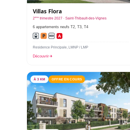
Villas Flora
ème
2
trimestre 2027 · Saint-Thibault-des-Vignes
6 appartements neufs T2, T3, T4
Residence Principale, LMNP / LMP
Découvrir
À 3 KM
OFFRE EN COURS