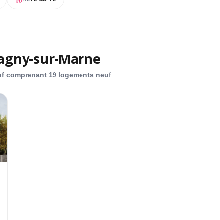
agny-sur-Marne
L
uf comprenant 19 logements neuf
.
T
D