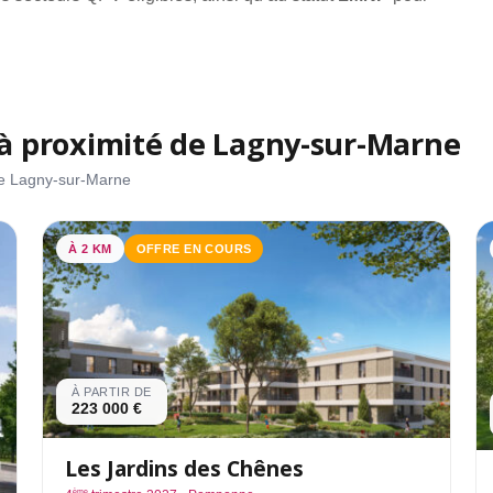
à proximité de Lagny-sur-Marne
 de Lagny-sur-Marne
À 2 KM
OFFRE EN COURS
À PARTIR DE
223 000 €
Les Jardins des Chênes
ème