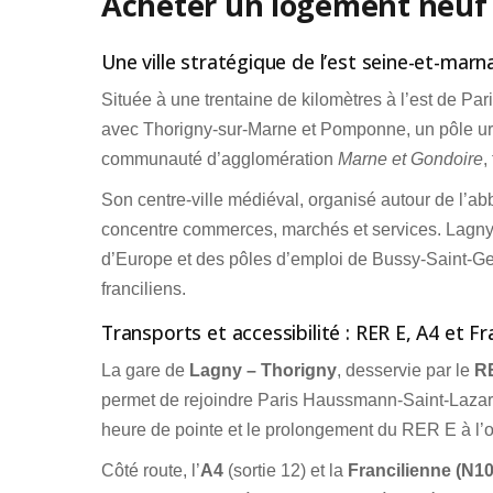
Acheter un logement neuf à
Une ville stratégique de l’est seine-et-marn
Située à une trentaine de kilomètres à l’est de Par
avec Thorigny-sur-Marne et Pomponne, un pôle ur
communauté d’agglomération
Marne et Gondoire
,
Son centre-ville médiéval, organisé autour de l’ab
concentre commerces, marchés et services. Lagny 
d’Europe et des pôles d’emploi de Bussy-Saint-Geor
franciliens.
Transports et accessibilité : RER E, A4 et Fr
La gare de
Lagny – Thorigny
, desservie par le
R
permet de rejoindre Paris Haussmann-Saint-Lazare 
heure de pointe et le prolongement du RER E à l’oue
Côté route, l’
A4
(sortie 12) et la
Francilienne (N10