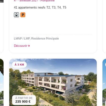
4
trimestre 2027 · Pomponne
41 appartements neufs T2, T3, T4, T5
LMNP / LMP, Residence Principale
Découvrir
À 3 KM
À PARTIR DE
235 900 €