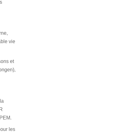
s
rne,
ble vie
ons et
ongen),
la
ER
’UPEM.
our les