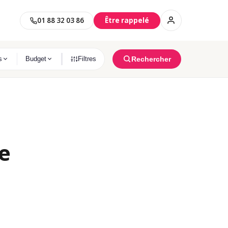
01 88 32 03 86
Être rappelé
S NEUFS PAR VILLE
Rechercher
s
Budget
Filtres
Saint-Maur-Des-Fossés
s
11 programmes immobilier trouvés
Clichy
és
6 programmes immobilier trouvés
Clamart
ON PROJET
és
10 programmes immobilier trouvés
e
Asnières-Sur-Seine
s
8 programmes immobilier trouvés
Habiter
Investir
Argenteuil
Résidence principale
Investissement locatif
s
5 programmes immobilier trouvés
Meudon
és
3 programmes immobilier trouvés