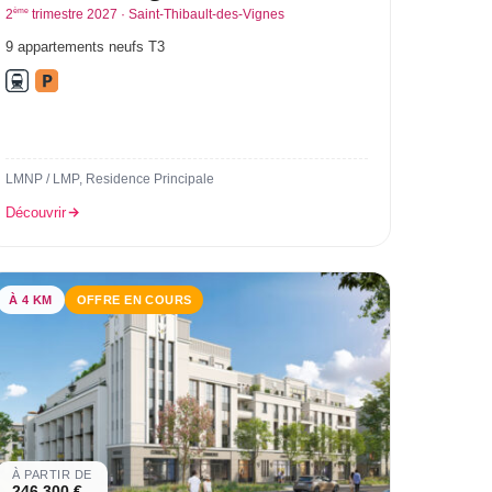
ème
2
trimestre 2027 · Saint-Thibault-des-Vignes
9 appartements neufs T3
LMNP / LMP, Residence Principale
Découvrir
À 4 KM
OFFRE EN COURS
À PARTIR DE
246 300 €