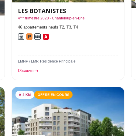
LES BOTANISTES
ème
4
trimestre 2028 · Chanteloup-en-Brie
46 appartements neufs T2, T3, T4
LMNP / LMP, Residence Principale
Découvrir
À 4 KM
OFFRE EN COURS