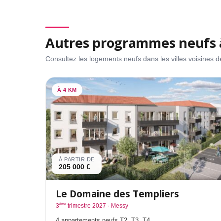
Autres programmes neufs 
Consultez les logements neufs dans les villes voisines
À 4 KM
À PARTIR DE
205 000 €
Le Domaine des Templiers
ème
3
trimestre 2027 · Messy
4 appartements neufs T2, T3, T4