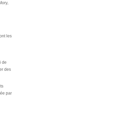
Mory,
ont les
i de
er des
ts
uée par