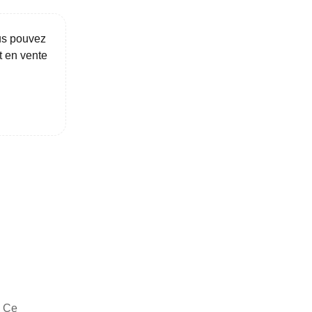
3 km
5 km
10 km
20 km
30 km+
ous pouvez
t en vente
IVRAISON JUSQU'À
Immédiate
2027
2028
2029
VA réduite
ispositif TVA à 5,5%
MÉTRO
RER
TRAMWAY
. Ce