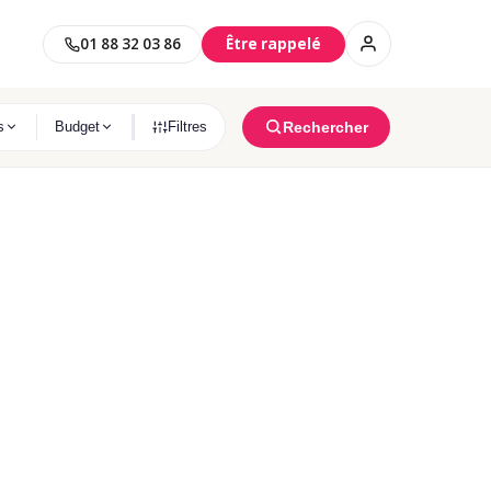
01 88 32 03 86
Être rappelé
S NEUFS PAR VILLE
Rechercher
s
Budget
Filtres
Saint-Maur-Des-Fossés
s
11 programmes immobilier trouvés
Clichy
és
6 programmes immobilier trouvés
Clamart
ON PROJET
és
10 programmes immobilier trouvés
Asnières-Sur-Seine
s
8 programmes immobilier trouvés
Habiter
Investir
Argenteuil
Résidence principale
Investissement locatif
s
5 programmes immobilier trouvés
Meudon
és
3 programmes immobilier trouvés