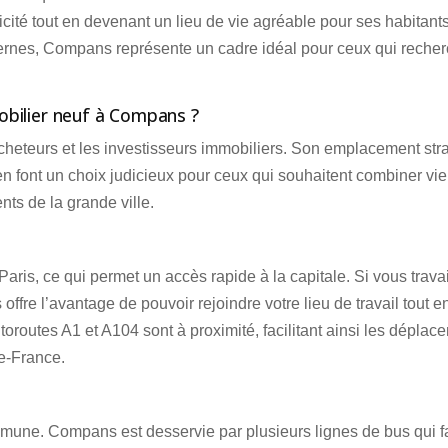
icité tout en devenant un lieu de vie agréable pour ses habitant
L
nes, Compans représente un cadre idéal pour ceux qui recher
bilier neuf à Compans ?
eteurs et les investisseurs immobiliers. Son emplacement str
en font un choix judicieux pour ceux qui souhaitent combiner vie
nts de la grande ville.
is, ce qui permet un accès rapide à la capitale. Si vous travai
fre l’avantage de pouvoir rejoindre votre lieu de travail tout e
toroutes A1 et A104 sont à proximité, facilitant ainsi les déplac
de-France.
mmune. Compans est desservie par plusieurs lignes de bus qui fa