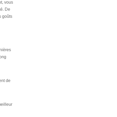
t, vous
té. De
s goûts
nières
long
ent de
eilleur