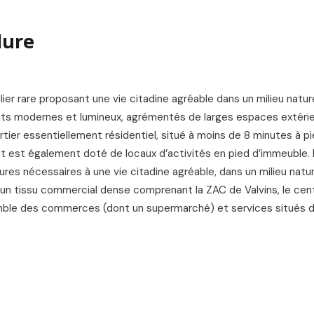
L
lure
er rare proposant une vie citadine agréable dans un milieu natur
nts modernes et lumineux, agrémentés de larges espaces extérie
rtier essentiellement résidentiel, situé à moins de 8 minutes à pi
jet est également doté de locaux d’activités en pied d’immeuble.
res nécessaires à une vie citadine agréable, dans un milieu natur
d’un tissu commercial dense comprenant la ZAC de Valvins, le cen
emble des commerces (dont un supermarché) et services situés d