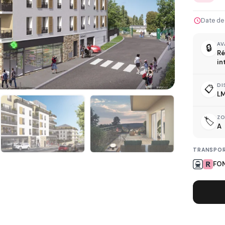
Date de
AV
🔒
Ré
L
in
DI
📋
LM
Z
🏷️
A
D
TRANSPOR
FO
R