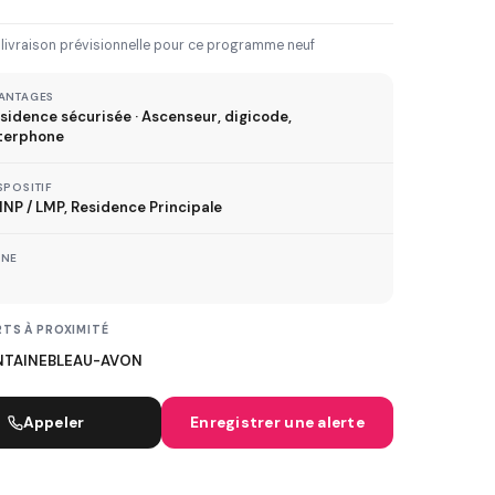
3 km
5 km
10 km
20 km
 livraison prévisionnelle pour ce programme neuf
30 km+
ANTAGES
sidence sécurisée · Ascenseur, digicode,
IVRAISON JUSQU'À
terphone
Immédiate
2027
2028
2029
SPOSITIF
NP / LMP, Residence Principale
TVA réduite
ONE
ispositif TVA à 5,5%
TS À PROXIMITÉ
NTAINEBLEAU-AVON
MÉTRO
Appeler
Enregistrer une alerte
ER
TRAMWAY