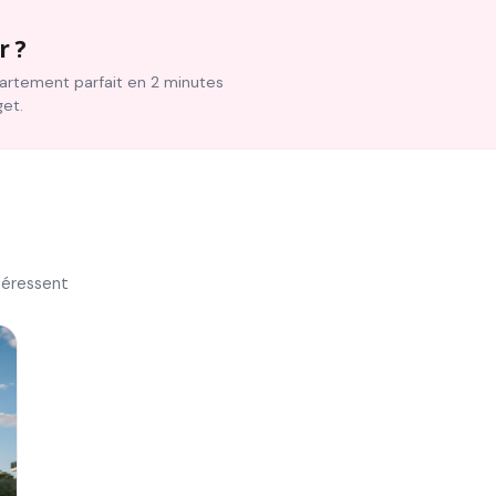
r ?
ppartement parfait en 2 minutes
get.
téressent