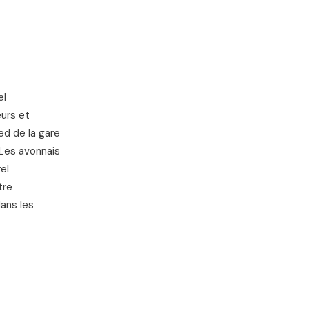
IGNES SNCF
el
urs et
ed de la gare
 Les avonnais
el
tre
ans les