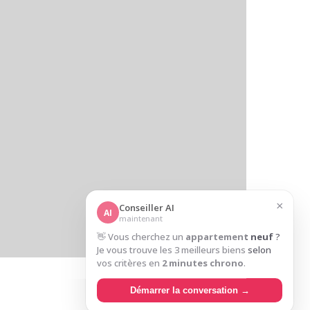
×
Conseiller AI
AI
maintenant
👋 Vous cherchez un
appartement neuf
?
Je vous trouve les 3 meilleurs biens selon
vos critères en
2 minutes chrono
.
Démarrer la conversation →