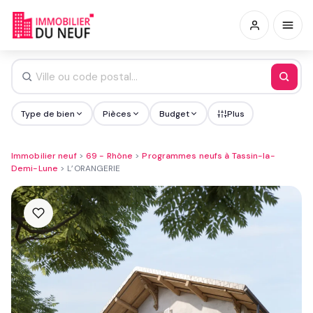
Type de bien
Pièces
Budget
Plus
Immobilier neuf
>
69 - Rhône
>
Programmes neufs à Tassin-la-
Demi-Lune
>
L’ORANGERIE