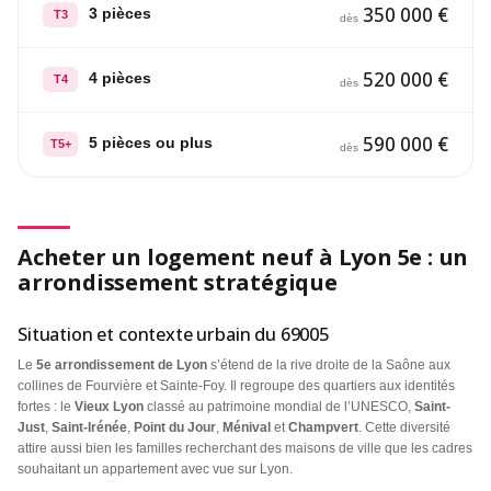
350 000 €
3 pièces
T3
dès
520 000 €
4 pièces
T4
dès
590 000 €
5 pièces ou plus
T5+
dès
Acheter un logement neuf à Lyon 5e : un
arrondissement stratégique
Situation et contexte urbain du 69005
Le
5e arrondissement de Lyon
s’étend de la rive droite de la Saône aux
collines de Fourvière et Sainte-Foy. Il regroupe des quartiers aux identités
fortes : le
Vieux Lyon
classé au patrimoine mondial de l’UNESCO,
Saint-
Just
,
Saint-Irénée
,
Point du Jour
,
Ménival
et
Champvert
. Cette diversité
attire aussi bien les familles recherchant des maisons de ville que les cadres
souhaitant un appartement avec vue sur Lyon.