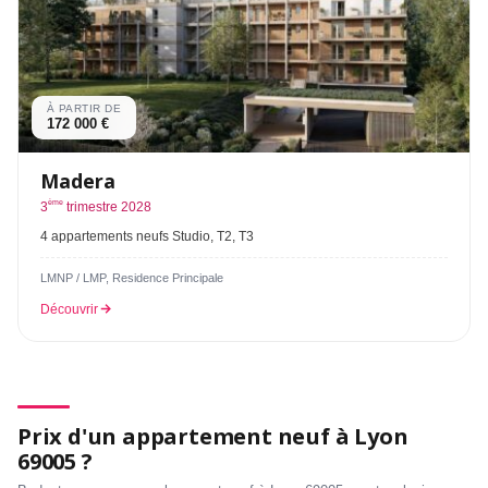
À PARTIR DE
172 000 €
Madera
ème
3
trimestre 2028
4 appartements neufs Studio, T2, T3
LMNP / LMP, Residence Principale
Découvrir
Prix d'un appartement neuf à Lyon
69005 ?