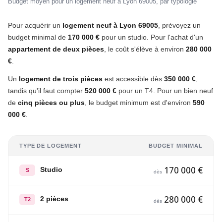
Budget moyen pour un logement neuf à Lyon 69005, par typologie
Pour acquérir un
logement neuf à Lyon 69005
, prévoyez un
budget minimal de
170 000 €
pour un studio. Pour l'achat d'un
appartement de deux pièces
, le coût s'élève à environ
280 000
€
.
Un
logement de trois pièces
est accessible dès
350 000 €
,
tandis qu'il faut compter
520 000 €
pour un T4. Pour un bien neuf
de
cinq pièces ou plus
, le budget minimum est d'environ
590
000 €
.
TYPE DE LOGEMENT
BUDGET MINIMAL
170 000 €
Studio
S
dès
280 000 €
2 pièces
T2
dès