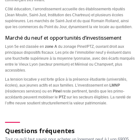
commerçant très vivant.
Côté éducation, l’arrondissement accueille des établissements réputés
(Jean Moulin, Saint-Just, Institution des Chartreux) et plusieurs écoles
supérieures. Les marchés de Saint-Just et du quai Romain Rolland, ainsi
que les commerces du Point du Jour, dynamisent la vie locale au quotidien.
Marché du neuf et opportunités d’investissement
Lyon 5e est classée en
zone A
du zonage Pinel/PTZ, ouvrant droit aux
principaux dispositifs fiscaux. Les prix de l’immobilier neuf y évoluent dans
une fourchette supérieure à la moyenne lyonnaise, avec des écarts marqués
entre le Vieux Lyon (secteur premium) et Ménival ou Champvert, plus
accessibles.
La tension locative y est forte grâce à la présence étudiante (universités,
écoles), aux jeunes actifs et aux familles. L’investissement en
LMNP
(résidences services) ou en
Pinel
reste pertinent, tandis que les primo-
accédants peuvent mobiliser le
PTZ
sur les secteurs éligibles. La rareté de
l’offre neuve soutient structurellement la valeur patrimoniale.
Questions fréquentes
Tout ce qu'il faut savoir pour acheter un logement neuf à Lyon 69005