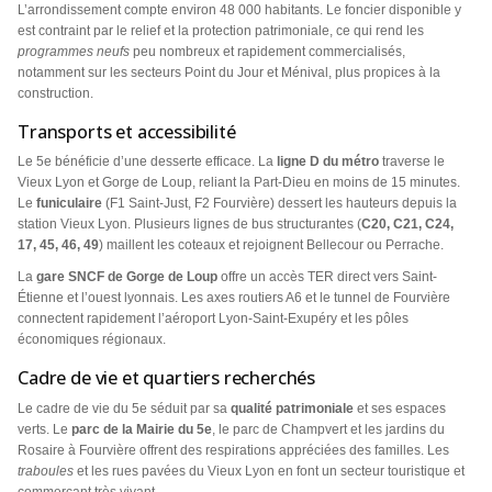
L’arrondissement compte environ 48 000 habitants. Le foncier disponible y
est contraint par le relief et la protection patrimoniale, ce qui rend les
programmes neufs
peu nombreux et rapidement commercialisés,
notamment sur les secteurs Point du Jour et Ménival, plus propices à la
construction.
Transports et accessibilité
Le 5e bénéficie d’une desserte efficace. La
ligne D du métro
traverse le
Vieux Lyon et Gorge de Loup, reliant la Part-Dieu en moins de 15 minutes.
Le
funiculaire
(F1 Saint-Just, F2 Fourvière) dessert les hauteurs depuis la
station Vieux Lyon. Plusieurs lignes de bus structurantes (
C20, C21, C24,
17, 45, 46, 49
) maillent les coteaux et rejoignent Bellecour ou Perrache.
La
gare SNCF de Gorge de Loup
offre un accès TER direct vers Saint-
Étienne et l’ouest lyonnais. Les axes routiers A6 et le tunnel de Fourvière
connectent rapidement l’aéroport Lyon-Saint-Exupéry et les pôles
économiques régionaux.
Cadre de vie et quartiers recherchés
Le cadre de vie du 5e séduit par sa
qualité patrimoniale
et ses espaces
verts. Le
parc de la Mairie du 5e
, le parc de Champvert et les jardins du
Rosaire à Fourvière offrent des respirations appréciées des familles. Les
traboules
et les rues pavées du Vieux Lyon en font un secteur touristique et