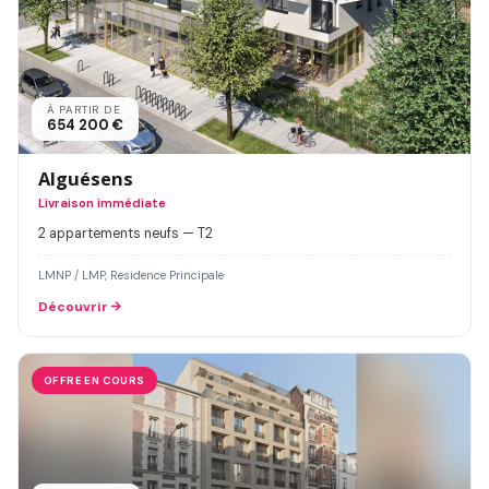
À PARTIR DE
654 200 €
Alguésens
Livraison immédiate
2 appartements neufs — T2
LMNP / LMP, Residence Principale
Découvrir
OFFRE EN COURS