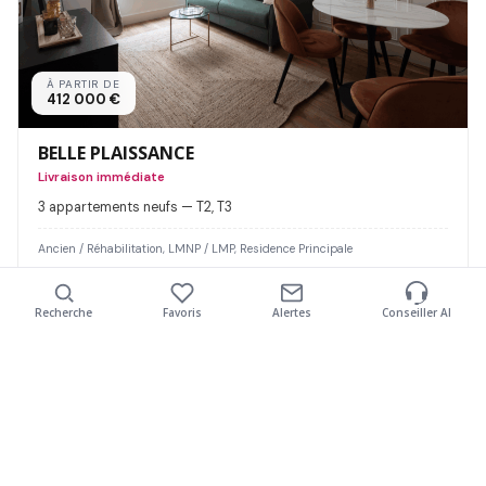
À PARTIR DE
412 000 €
BELLE PLAISSANCE
Livraison immédiate
3 appartements neufs — T2, T3
Ancien / Réhabilitation, LMNP / LMP, Residence Principale
Découvrir
Recherche
Favoris
Alertes
Conseiller AI
LIVRAISON IMMÉDIATE
Nombre de pièces
Livraison jusqu'à
Type de bien
Budget maximum
Mon projet
Plus de filtres
Studio
Immédiate
T2
2027
T3
2028
T4
T5+
2029
Appartement
200 000 €
Maison
300 000 €
Duplex
400 000 €
MON PROJET