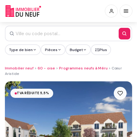
Type de bien
Pièces
Budget
Plus
Immobilier neuf
>
60 - oise
>
Programmes neufs à Méru
>
Cœur
Aristide
TVA RÉDUITE 5,5%