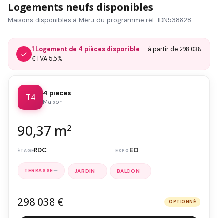
Logements neufs disponibles
Maisons disponibles à Méru du programme réf. IDN538828
298 038
1 Logement de 4 pièces disponible
— à partir de
€
TVA 5,5%
4 pièces
T4
Maison
90,37 m
2
RDC
EO
—
—
—
298 038 €
OPTIONNÉ