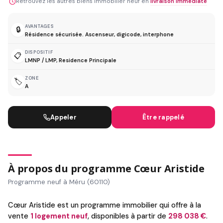
Retrouvez les autres biens immobilier neuf en
livraison immédiate
AVANTAGES
🔒
Résidence sécurisée. Ascenseur, digicode, interphone
DISPOSITIF
📋
LMNP / LMP, Residence Principale
ZONE
🏷️
A
Appeler
Être rappelé
À propos du programme Cœur Aristide
Programme neuf à Méru (60110)
Cœur Aristide est un programme immobilier qui offre à la
vente
1 logement neuf
, disponibles à partir de
298 038 €
.