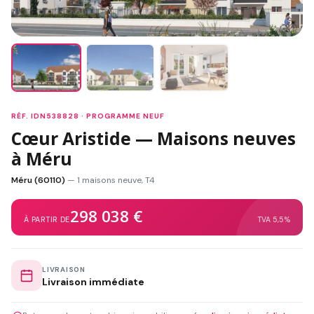
RÉF. IDN538828 · PROGRAMME NEUF
Cœur Aristide — Maisons neuves
à Méru
Méru (60110)
— 1 maisons neuve, T4
298 038 €
À PARTIR DE
TVA 5,5%
LIVRAISON
Livraison immédiate