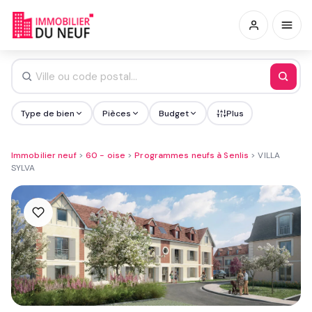
Type de bien
Pièces
Budget
Plus
Immobilier neuf
>
60 - oise
>
Programmes neufs à Senlis
>
VILLA
SYLVA