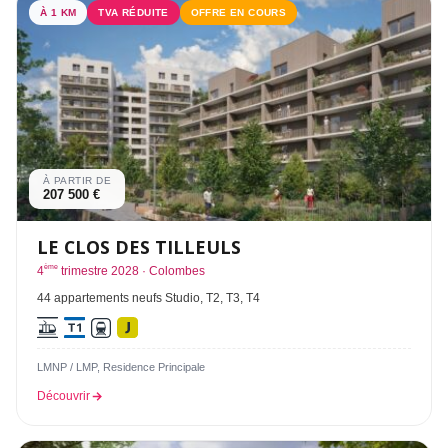
À 1 KM
TVA RÉDUITE
OFFRE EN COURS
À PARTIR DE
207 500 €
LE CLOS DES TILLEULS
ème
4
trimestre 2028 · Colombes
44 appartements neufs Studio, T2, T3, T4
LMNP / LMP, Residence Principale
Découvrir