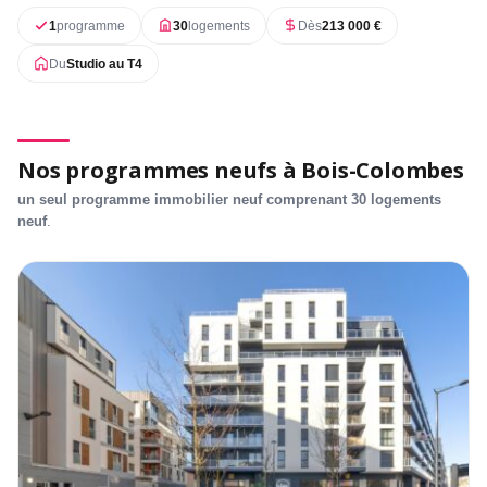
1
programme
30
logements
Dès
213 000 €
Du
Studio au T4
Nos programmes neufs à Bois-Colombes
un seul programme immobilier neuf comprenant 30 logements
neuf
.