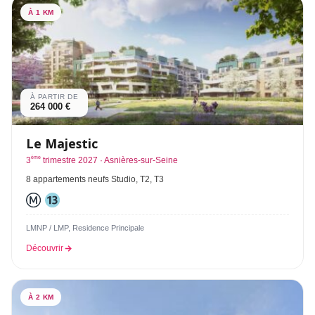
À 1 KM
À PARTIR DE
264 000 €
Le Majestic
ème
3
trimestre 2027 · Asnières-sur-Seine
8 appartements neufs Studio, T2, T3
LMNP / LMP, Residence Principale
Découvrir
À 2 KM