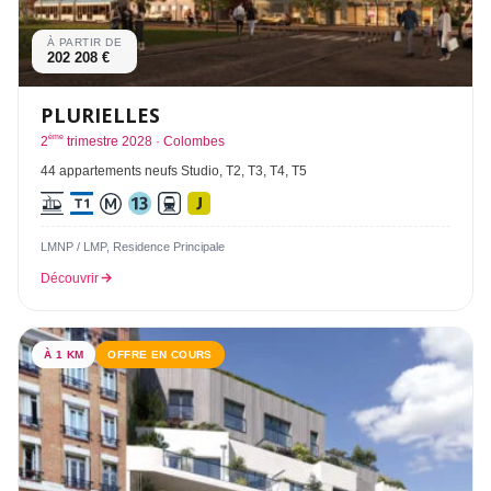
À PARTIR DE
202 208 €
PLURIELLES
ème
2
trimestre 2028 · Colombes
44 appartements neufs Studio, T2, T3, T4, T5
LMNP / LMP, Residence Principale
Découvrir
À 1 KM
OFFRE EN COURS