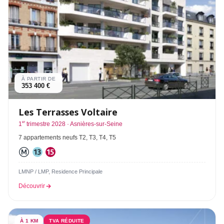
À PARTIR DE
353 400 €
Les Terrasses Voltaire
er
1
trimestre 2028 · Asnières-sur-Seine
7 appartements neufs T2, T3, T4, T5
LMNP / LMP, Residence Principale
Découvrir
À 1 KM
TVA RÉDUITE