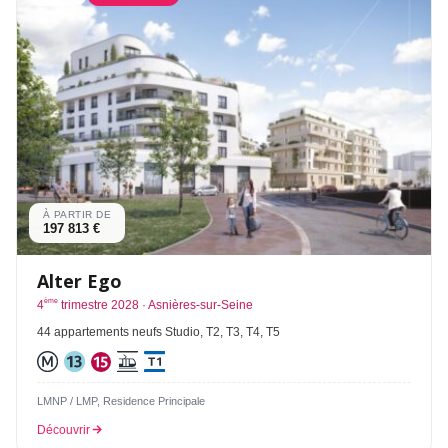
À PARTIR DE
197 813 €
Alter Ego
ème
4
trimestre 2028 · Asnières-sur-Seine
44 appartements neufs Studio, T2, T3, T4, T5
LMNP / LMP, Residence Principale
Découvrir