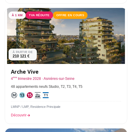
À 1 KM
TVA RÉDUITE
OFFRE EN COURS
À PARTIR DE
210 121 €
Arche Vive
ème
4
trimestre 2028 · Asnières-sur-Seine
48 appartements neufs Studio, T2, T3, T4, T5
LMNP / LMP, Residence Principale
Découvrir