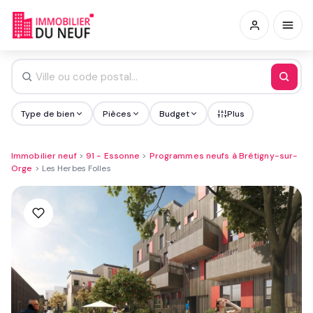
Type de bien
Pièces
Budget
Plus
Immobilier neuf
>
91 - Essonne
>
Programmes neufs à Brétigny-sur-
Orge
>
Les Herbes Folles