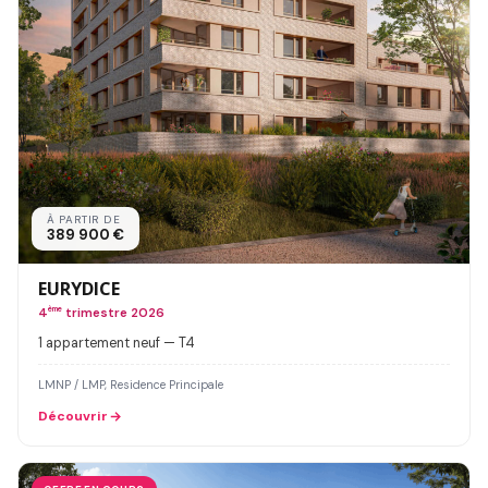
À PARTIR DE
389 900 €
EURYDICE
4
ème
trimestre 2026
1 appartement neuf — T4
LMNP / LMP, Residence Principale
Découvrir