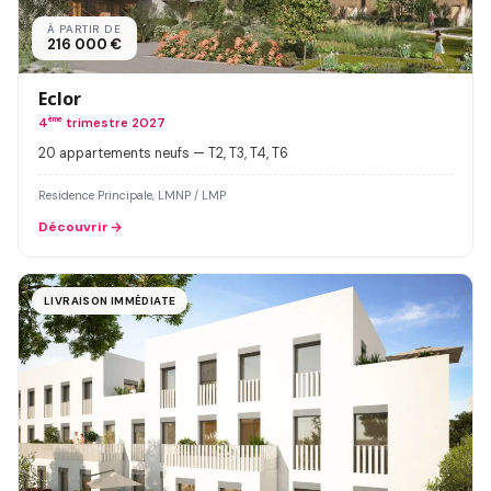
À PARTIR DE
216 000 €
Eclor
4
ème
trimestre 2027
20 appartements neufs — T2, T3, T4, T6
Residence Principale, LMNP / LMP
Découvrir
LIVRAISON IMMÉDIATE