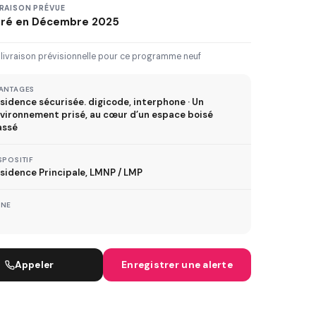
3 km
5 km
10 km
20 km
VRAISON PRÉVUE
vré en Décembre 2025
30 km+
 livraison prévisionnelle pour ce programme neuf
IVRAISON JUSQU'À
ANTAGES
sidence sécurisée. digicode, interphone · Un
Immédiate
2027
2028
2029
vironnement prisé, au cœur d’un espace boisé
assé
SPOSITIF
TVA réduite
sidence Principale, LMNP / LMP
ispositif TVA à 5,5%
ONE
MÉTRO
Appeler
Enregistrer une alerte
ER
TRAMWAY