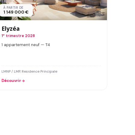
À PARTIR DE
1 149 000 €
Elyzéa
1
er
trimestre 2028
1 appartement neuf — T4
LMNP / LMP, Residence Principale
Découvrir