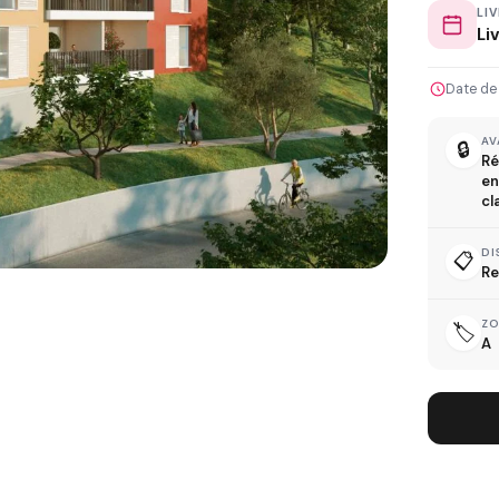
LI
Li
Date de
L
AV
🔒
Ré
en
cl
DI
📋
Re
D
Z
🏷️
A
R