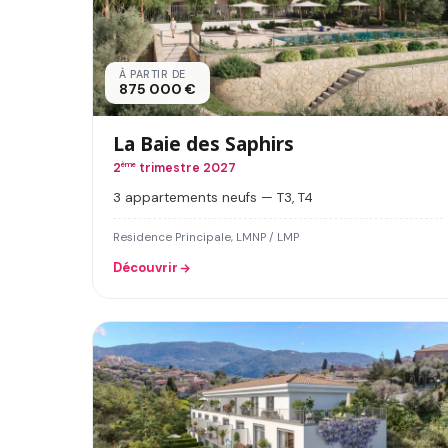
À PARTIR DE
875 000 €
La Baie des Saphirs
2
ème
trimestre 2027
3 appartements neufs — T3, T4
Residence Principale, LMNP / LMP
Découvrir