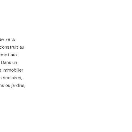
IGNES SNCF
 de 78 %
construit au
ermet aux
. Dans un
e immobilier
 scolaires,
 ou jardins,