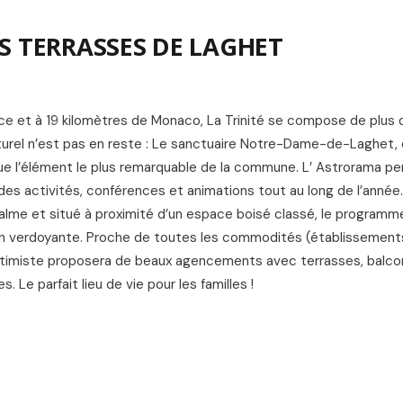
L
ES TERRASSES DE LAGHET
Nice et à 19 kilomètres de Monaco, La Trinité se compose de plus
lturel n’est pas en reste : Le sanctuaire Notre-Dame-de-Laghet, 
titue l’élément le plus remarquable de la commune. L’ Astrorama p
 à des activités, conférences et animations tout au long de l’année
calme et situé à proximité d’un espace boisé classé, le programm
on verdoyante. Proche de toutes les commodités (établissements
timiste proposera de beaux agencements avec terrasses, balcons
. Le parfait lieu de vie pour les familles !