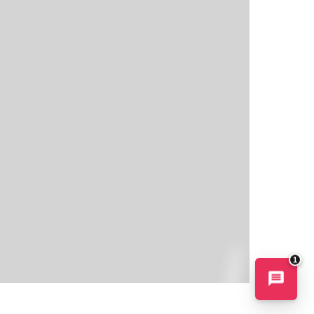
Conseiller AI
maintenant
1