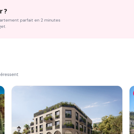
r ?
ppartement parfait en 2 minutes
get.
téressent