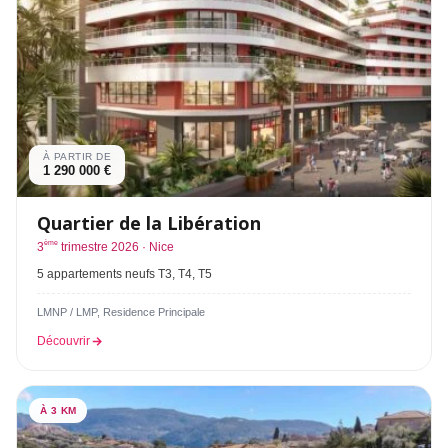
À PARTIR DE
1 290 000 €
Quartier de la Libération
ème
3
trimestre 2026 · Nice
5 appartements neufs T3, T4, T5
LMNP / LMP, Residence Principale
Découvrir
À 3 KM