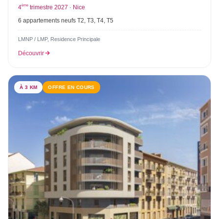
ème
4
trimestre 2027 · Nice
6 appartements neufs T2, T3, T4, T5
LMNP / LMP, Residence Principale
Découvrir
À 3 KM
OFFRE EN COURS