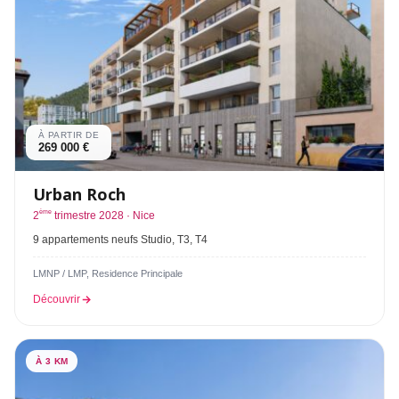
À PARTIR DE
269 000 €
Urban Roch
ème
2
trimestre 2028 · Nice
9 appartements neufs Studio, T3, T4
LMNP / LMP, Residence Principale
Découvrir
À 3 KM