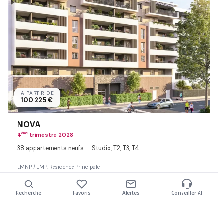
À PARTIR DE
100 225 €
NOVA
4
ème
trimestre 2028
38 appartements neufs — Studio, T2, T3, T4
LMNP / LMP, Residence Principale
Découvrir
Recherche
Favoris
Alertes
Conseiller AI