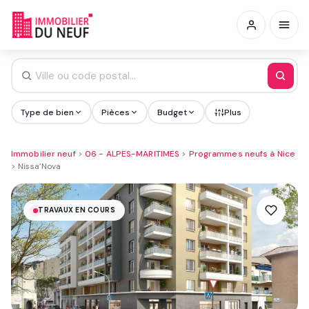
Type de bien
Pièces
Budget
Plus
Immobilier neuf
>
06 - ALPES-MARITIMES
>
Programmes neufs à Nice
>
Nissa’Nova
TRAVAUX EN COURS