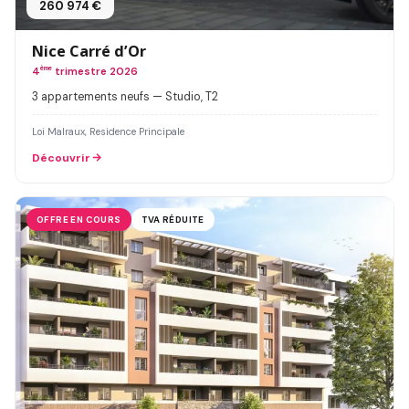
260 974 €
Nice Carré d’Or
4
ème
trimestre 2026
3 appartements neufs — Studio, T2
Loi Malraux, Residence Principale
Découvrir
OFFRE EN COURS
TVA RÉDUITE