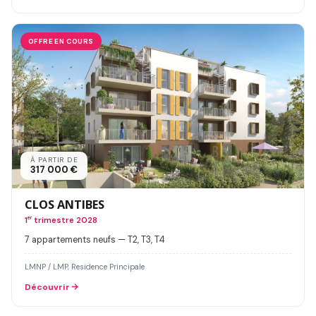
OFFRE EN COURS
À PARTIR DE
317 000 €
CLOS ANTIBES
1
er
trimestre 2028
7 appartements neufs — T2, T3, T4
LMNP / LMP, Residence Principale
Découvrir