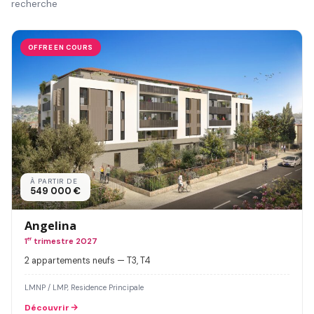
recherche
OFFRE EN COURS
À PARTIR DE
549 000 €
Angelina
1
er
trimestre 2027
2 appartements neufs — T3, T4
LMNP / LMP, Residence Principale
Découvrir